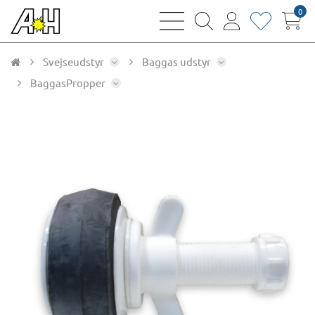
0
bars
magnifying
user
heart
sharp
glass
thin
thin
thin
thin
Svejseudstyr
Baggas udstyr
BaggasPropper