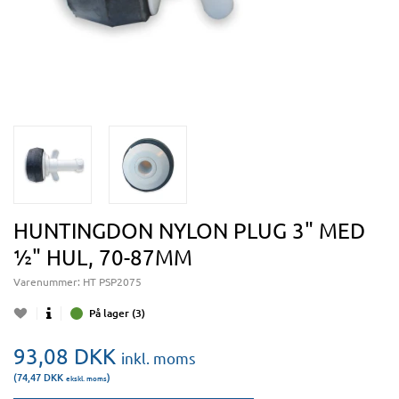
HUNTINGDON NYLON PLUG 3" MED
½" HUL, 70-87MM
Varenummer:
HT PSP2075
På lager (3)
93,08
DKK
inkl. moms
(74,47
DKK
)
ekskl. moms