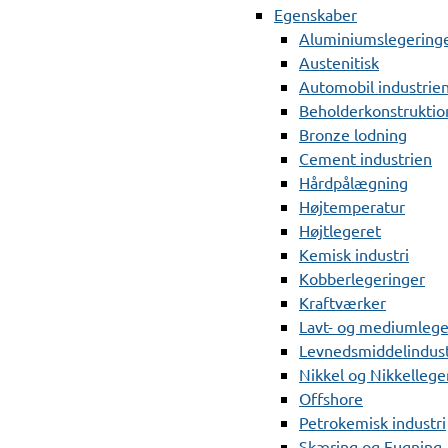
Egenskaber
Aluminiumslegering
Austenitisk
Automobil industrie
Beholderkonstruktio
Bronze lodning
Cement industrien
Hårdpålægning
Højtemperatur
Højtlegeret
Kemisk industri
Kobberlegeringer
Kraftværker
Lavt- og mediumlege
Levnedsmiddelindust
Nikkel og Nikkellege
Offshore
Petrokemisk industri
Skæring og Fugning