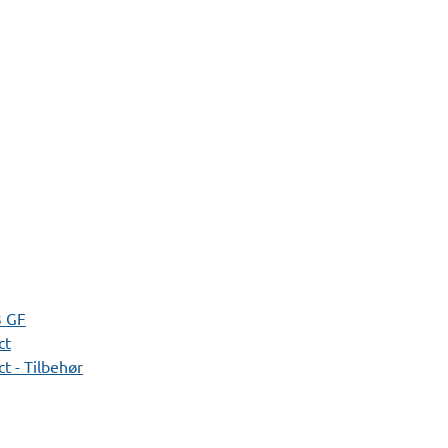
3 GF
ct
t - Tilbehør