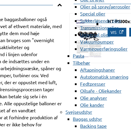
Olier på spray/aerosoler
Special olier
ge baggasballoner også
Sukkerløsende olier
HT PSI00x
lavet af ethvert materiale, med
Transmissionsolier
VIS
skytte dem mod høje
Universal olier
kan bruges som "overnight
Vakuumpumper
saktiviteter og
Varmeoverføringsolier
d i linjen udenfor
Pasta
an de indsættes under en
Tilbehør
 bearbejdningsvæske, spåner og
Aftapningshaner
umper, turbiner osv. Ved
Autotomatisk smørring
r, der er oppustet med luft,
Fedtpresser
drensningsprocessen tager
Oilsafe - Oliekander
an betale sig selv i én
Olie analyser
e. Alle oppustelige balloner er
Olie kander
ket af en vandtæt
Svejseudstyr
or at forhindre produktion af
Baggas udstyr
 Der er ikke behov for
Backing tape