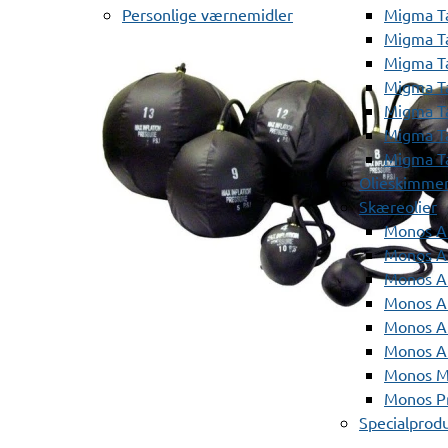
Personlige værnemidler
Migma T
Migma T
Migma T
Migma T
Migma T
Migma T
Migma T
Olieskimme
Skæreolier
Monos A
Monos At
Monos A
Monos A
Monos At
Monos A
Monos Mi
Monos Pr
Specialprod