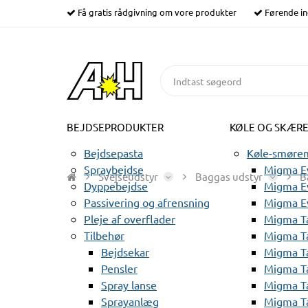
Få gratis rådgivning om vore produkter
Førende in
BEJDSEPRODUKTER
KØLE OG SKÆR
Bejdsepasta
Køle-smørem
Spraybejdse
Migma Ev
Svejseudstyr
Baggas udstyr
B
Dyppebejdse
Migma Ev
Passivering og afrensning
Migma E
Pleje af overflader
Migma T
Tilbehør
Migma T
Bejdsekar
Migma T
Pensler
Migma T
Spray lanse
Migma T
Sprayanlæg
Migma T