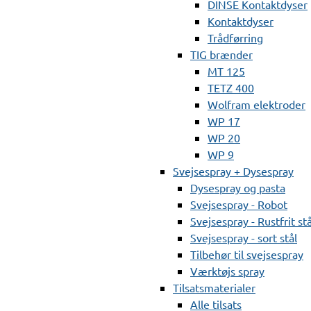
DINSE Kontaktdyser
Kontaktdyser
Trådførring
TIG brænder
MT 125
TETZ 400
Wolfram elektroder
WP 17
WP 20
WP 9
Svejsespray + Dysespray
Dysespray og pasta
Svejsespray - Robot
Svejsespray - Rustfrit stå
Svejsespray - sort stål
Tilbehør til svejsespray
Værktøjs spray
Tilsatsmaterialer
Alle tilsats