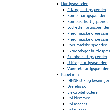
Hurtigspænder
C-Krog hurtigspænder
Kombi hurtigspænder
Kompakt hurtigspænder
Lodrette hurtigspænder
Pneumatiske dreje spæ
Pneumatiske gribe spæ
Pneumatiske spænder
Skruetvinger hurtigspæ
Skubbe hurtigspænder
U-Krog hurtigspænder
Vandret hurtigspænder
Kabel mm
DINSE stik og bøsninger
Drejelig pol
Elektrodeholdere
Pol klemmer
Pol magnet
Pol tvinger