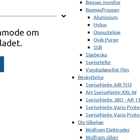
Baggas monitor
BaggasPropper
Aluminium
Nylon
anmode om
Oppustelige
Quik Purge
ladet.
Stål
Slæbesko
Svejsetelte
Vandopløseligt film
Beskyttelse
Svejsehjelm AIR TH3
AH Svejsehjelm XXL-W
Svejsehjelm JBO - AR 1
Svejsehjelm Vario Prote
Svejsehjelm Vario Protec
Div tilbehør
Wolfram Elektroder
Wolfram sliber