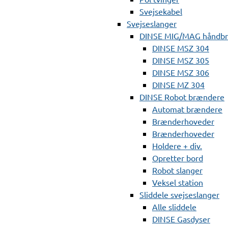
Svejsekabel
Svejseslanger
DINSE MIG/MAG håndb
DINSE MSZ 304
DINSE MSZ 305
DINSE MSZ 306
DINSE MZ 304
DINSE Robot brændere
Automat brændere
Brænderhoveder
Brænderhoveder
Holdere + div.
Opretter bord
Robot slanger
Veksel station
Sliddele svejseslanger
Alle sliddele
DINSE Gasdyser