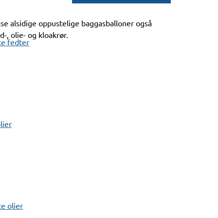
se alsidige oppustelige baggasballoner også
d-, olie- og kloakrør.
e fedter
lier
 olier