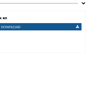
x en
DOWNLOAD