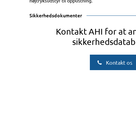
højtryksudstyr til oppustning.
Sikkerhedsdokumenter
Kontakt AHI for at 
sikkerhedsdatab
Kontakt os