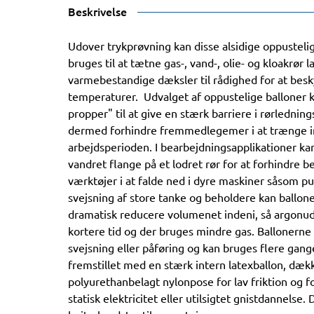
Beskrivelse
Udover trykprøvning kan disse alsidige oppusteli
bruges til at tætne gas-, vand-, olie- og kloakrør 
varmebestandige dæksler til rådighed for at be
temperaturer. Udvalget af oppustelige balloner 
propper" til at give en stærk barriere i rørledning
dermed forhindre fremmedlegemer i at trænge in
arbejdsperioden. I bearbejdningsapplikationer k
vandret flange på et lodret rør for at forhindre
værktøjer i at falde ned i dyre maskiner såsom p
svejsning af store tanke og beholdere kan ballone
dramatisk reducere volumenet indeni, så argonu
kortere tid og der bruges mindre gas. Ballonerne k
svejsning eller påføring og kan bruges flere gang
fremstillet med en stærk intern latexballon, dæk
polyurethanbelagt nylonpose for lav friktion og f
statisk elektricitet eller utilsigtet gnistdannelse.