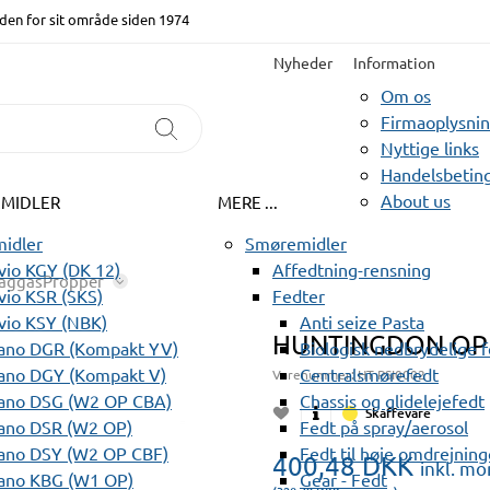
den for sit område siden 1974
Nyheder
Information
Om os
Firmaoplysni
Nyttige links
Handelsbeting
About us
EMIDLER
MERE ...
idler
Smøremidler
io KGY (DK 12)
Affedtning-rensning
aggasPropper
io KSR (SKS)
Fedter
vio KSY (NBK)
Anti seize Pasta
HUNTINGDON OPP
ano DGR (Kompakt YV)
Biologisk nedbrydelige 
ano DGY (Kompakt V)
Centralsmørefedt
Varenummer:
HT PSI0002
ano DSG (W2 OP CBA)
Chassis og glidelejefedt
Skaffevare
ano DSR (W2 OP)
Fedt på spray/aerosol
ano DSY (W2 OP CBF)
Fedt til høje omdrejning
400,48
DKK
inkl. m
ano KBG (W1 OP)
Gear - Fedt