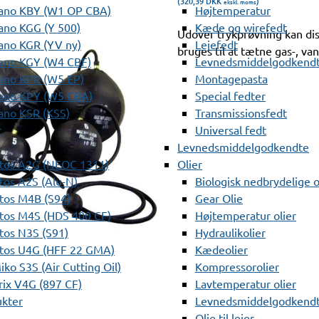
(320,39
DKK
)
ekskl. moms
ano KBY (W1 OP CBA)
Højtemperatur
ano KGG (Y 500)
Kæde og wirefedt
Udover trykprøvning kan dis
ano KGR (YV ny)
Lejefedt
bruges til at tætne gas-, van
ano KGY (W4 CBF)
Levnedsmiddelgodkendt
ano KPR (W5 EP)
Montagepasta
ano KPY (W5 CBA)
Special fedter
ano KSR (KSS)
Transmissionsfedt
r
Universal fedt
Levnedsmiddelgodkendte
tos A2G (NEOC 1311)
Olier
os A2S (Alu-N)
Biologisk nedbrydelige o
tos M4B (S94)
Gear Olie
tos M4S (HDS 400 CF)
Højtemperatur olier
os N3S (S91)
Hydraulikolier
tos U4G (HFF 22 GMA)
Kædeolier
ko S3S (Air Cutting Oil)
Kompressorolier
ix V4G (897 CF)
Lavtemperatur olier
ukter
Levnedsmiddelgodkendte
Olie til lejer