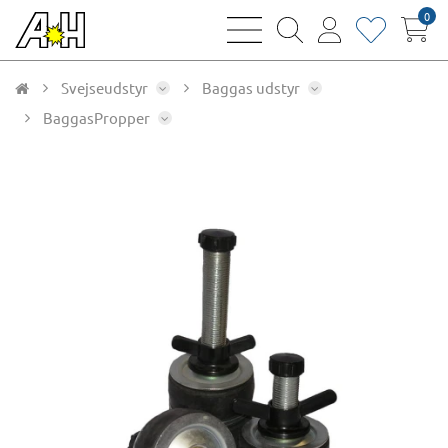
0
bars
magnifying
user
heart
sharp
glass
thin
thin
thin
thin
Svejseudstyr
Baggas udstyr
BaggasPropper