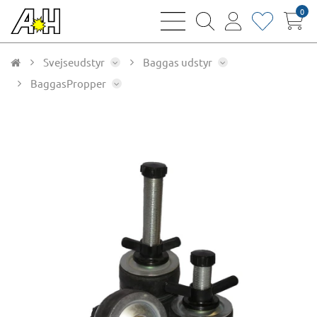
0
bars
magnifying
user
heart
sharp
glass
thin
thin
thin
thin
Svejseudstyr
Baggas udstyr
BaggasPropper