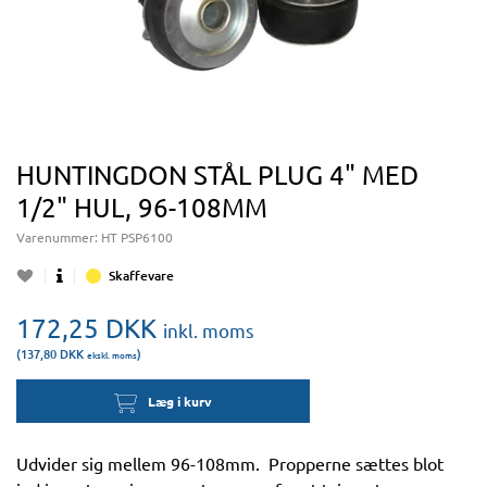
HUNTINGDON STÅL PLUG 4" MED
1/2" HUL, 96-108MM
Varenummer:
HT PSP6100
Skaffevare
172,25
DKK
inkl. moms
(137,80
DKK
)
ekskl. moms
Læg i kurv
Udvider sig mellem 96-108mm. Propperne sættes blot