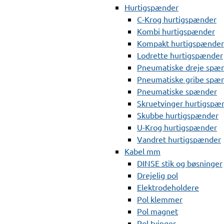
Hurtigspænder
C-Krog hurtigspænder
Kombi hurtigspænder
Kompakt hurtigspænder
Lodrette hurtigspænder
Pneumatiske dreje spæ
Pneumatiske gribe spæ
Pneumatiske spænder
Skruetvinger hurtigspæ
Skubbe hurtigspænder
U-Krog hurtigspænder
Vandret hurtigspænder
Kabel mm
DINSE stik og bøsninger
Drejelig pol
Elektrodeholdere
Pol klemmer
Pol magnet
Pol tvinger