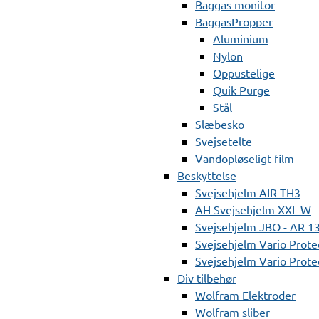
Baggas monitor
BaggasPropper
Aluminium
Nylon
Oppustelige
Quik Purge
Stål
Slæbesko
Svejsetelte
Vandopløseligt film
Beskyttelse
Svejsehjelm AIR TH3
AH Svejsehjelm XXL-W
Svejsehjelm JBO - AR 1
Svejsehjelm Vario Prote
Svejsehjelm Vario Protec
Div tilbehør
Wolfram Elektroder
Wolfram sliber