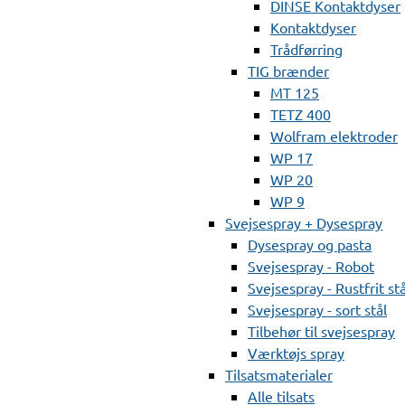
DINSE Kontaktdyser
Kontaktdyser
Trådførring
TIG brænder
MT 125
TETZ 400
Wolfram elektroder
WP 17
WP 20
WP 9
Svejsespray + Dysespray
Dysespray og pasta
Svejsespray - Robot
Svejsespray - Rustfrit stå
Svejsespray - sort stål
Tilbehør til svejsespray
Værktøjs spray
Tilsatsmaterialer
Alle tilsats