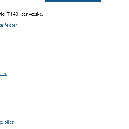
d. Til 40 liter væske.
e fedter
lier
 olier