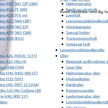
(2.326,17
DKK
)
ekskl. moms
ano KBY (W1 OP CBA)
Højtemperatur
ano KGG (Y 500)
Kæde og wirefedt
Rundt bejdsekar med låg, hvi
ano KGR (YV ny)
Lejefedt
ano KGY (W4 CBF)
Levnedsmiddelgodkendt
ano KPR (W5 EP)
Montagepasta
ano KPY (W5 CBA)
Special fedter
ano KSR (KSS)
Transmissionsfedt
r
Universal fedt
Levnedsmiddelgodkendte
tos A2G (NEOC 1311)
Olier
os A2S (Alu-N)
Biologisk nedbrydelige o
tos M4B (S94)
Gear Olie
tos M4S (HDS 400 CF)
Højtemperatur olier
os N3S (S91)
Hydraulikolier
tos U4G (HFF 22 GMA)
Kædeolier
ko S3S (Air Cutting Oil)
Kompressorolier
ix V4G (897 CF)
Lavtemperatur olier
ukter
Levnedsmiddelgodkendte
Olie til lejer