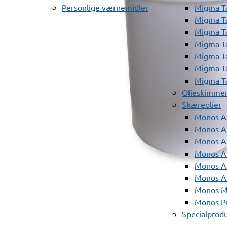
Personlige værnemidler
Migma T
Migma T
Migma T
Migma T
Migma T
Migma T
Migma T
Olieskimme
Skæreolier
Monos A
Monos At
Monos A
Monos A
Monos At
Monos A
Monos Mi
Monos Pr
Specialprod