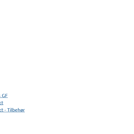
3 GF
ct
t - Tilbehør