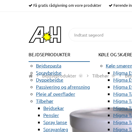
Få gratis rådgivning om vore produkter
Førende in
BEJDSEPRODUKTER
KØLE OG SKÆR
Bejdsepasta
Køle-smørem
Spraybejdse
Migma Ev
Bejdseprodukter
Tilbehør
Bej
Dyppebejdse
Migma Ev
Passivering og afrensning
Migma E
Pleje af overflader
Migma T
Tilbehør
Migma T
Bejdsekar
Migma T
Pensler
Migma T
Spray lanse
Migma T
Sprayanlæg
Migma T