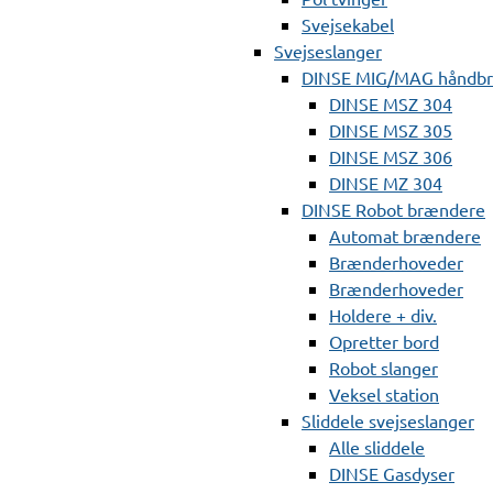
Svejsekabel
Svejseslanger
DINSE MIG/MAG håndb
DINSE MSZ 304
DINSE MSZ 305
DINSE MSZ 306
DINSE MZ 304
DINSE Robot brændere
Automat brændere
Brænderhoveder
Brænderhoveder
Holdere + div.
Opretter bord
Robot slanger
Veksel station
Sliddele svejseslanger
Alle sliddele
DINSE Gasdyser