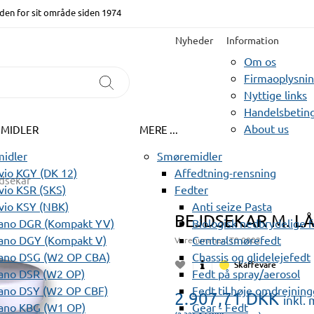
den for sit område siden 1974
Nyheder
Information
Om os
Firmaoplysni
Nyttige links
Handelsbeting
About us
EMIDLER
MERE ...
idler
Smøremidler
io KGY (DK 12)
Affedtning-rensning
dsekar
io KSR (SKS)
Fedter
vio KSY (NBK)
Anti seize Pasta
BEJDSEKAR M. LÅ
ano DGR (Kompakt YV)
Biologisk nedbrydelige 
ano DGY (Kompakt V)
Centralsmørefedt
Varenummer:
T0 0002
ano DSG (W2 OP CBA)
Chassis og glidelejefedt
Skaffevare
ano DSR (W2 OP)
Fedt på spray/aerosol
ano DSY (W2 OP CBF)
Fedt til høje omdrejning
2.907,71
DKK
inkl.
ano KBG (W1 OP)
Gear - Fedt