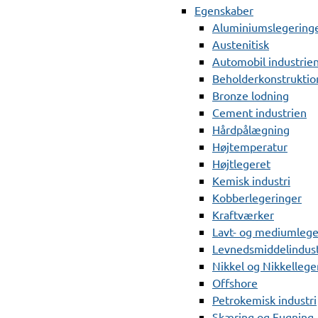
Egenskaber
Aluminiumslegering
Austenitisk
Automobil industrie
Beholderkonstruktio
Bronze lodning
Cement industrien
Hårdpålægning
Højtemperatur
Højtlegeret
Kemisk industri
Kobberlegeringer
Kraftværker
Lavt- og mediumlege
Levnedsmiddelindust
Nikkel og Nikkellege
Offshore
Petrokemisk industri
Skæring og Fugning