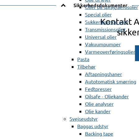
Sikkerhedsdokumenter
Olier på spray/aerosoler
Special olier
Kontakt 
.
Sukkerløsende olier
Transmissionsolier
sikke
Universal olier
Vakuumpumper
Varmeoverføringsolier
Pasta
Tilbehør
Aftapningshaner
Autotomatisk smørring
Fedtpresser
Oilsafe - Oliekander
Olie analyser
Olie kander
Svejseudstyr
Baggas udstyr
Backing tape