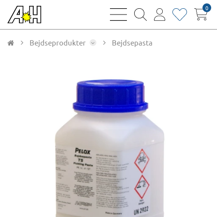
0
bars
magnifying
user
heart
sharp
glass
thin
thin
thin
thin
Bejdseprodukter
Bejdsepasta