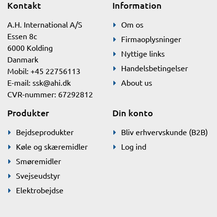
Kontakt
Information
A.H. International A/S
Om os
Essen 8c
Firmaoplysninger
6000 Kolding
Nyttige links
Danmark
Handelsbetingelser
Mobil: +45 22756113
E-mail:
ssk@ahi.dk
About us
CVR-nummer: 67292812
Produkter
Din konto
Bejdseprodukter
Bliv erhvervskunde (B2B)
Køle og skæremidler
Log ind
Smøremidler
Svejseudstyr
Elektrobejdse