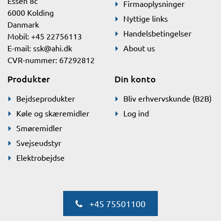
Essen 8c
Firmaoplysninger
6000 Kolding
Nyttige links
Danmark
Handelsbetingelser
Mobil: +45 22756113
E-mail:
ssk@ahi.dk
About us
CVR-nummer: 67292812
Produkter
Din konto
Bejdseprodukter
Bliv erhvervskunde (B2B)
Køle og skæremidler
Log ind
Smøremidler
Svejseudstyr
Elektrobejdse
+45 75501100