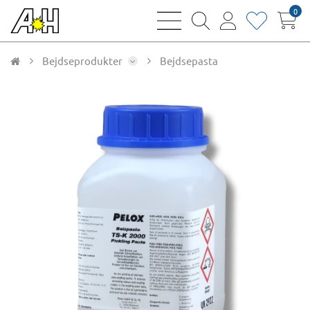
0
bars
magnifying
user
heart
sharp
glass
thin
thin
thin
thin
Bejdseprodukter
Bejdsepasta