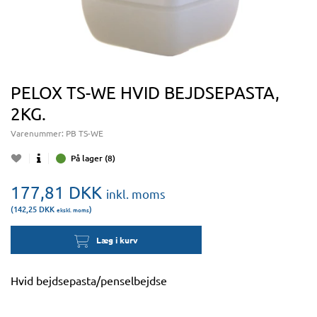
PELOX TS-WE HVID BEJDSEPASTA,
2KG.
Varenummer:
PB TS-WE
På lager (8)
177,81
DKK
inkl. moms
(142,25
DKK
)
ekskl. moms
Læg i kurv
Hvid bejdsepasta/penselbejdse