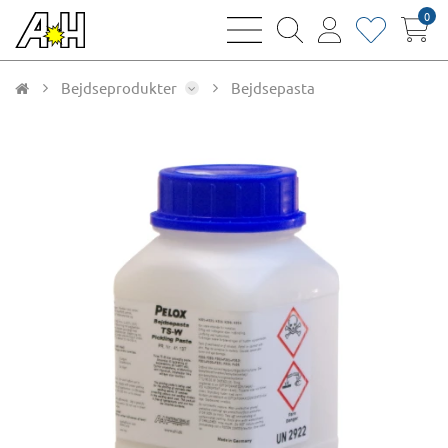
0
bars
magnifying
user
heart
sharp
glass
thin
thin
thin
thin
Bejdseprodukter
Bejdsepasta