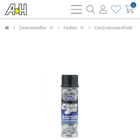
0
bars
magnifying
user
heart
sharp
glass
thin
thin
thin
thin
Smøremidler
Fedter
Centralsmørefedt