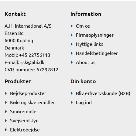
Kontakt
Information
A.H. International A/S
Om os
Essen 8c
Firmaoplysninger
6000 Kolding
Nyttige links
Danmark
Handelsbetingelser
Mobil: +45 22756113
E-mail:
ssk@ahi.dk
About us
CVR-nummer: 67292812
Produkter
Din konto
Bejdseprodukter
Bliv erhvervskunde (B2B)
Køle og skæremidler
Log ind
Smøremidler
Svejseudstyr
Elektrobejdse