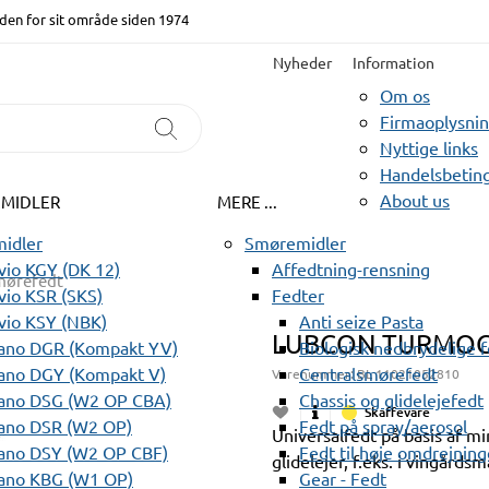
den for sit område siden 1974
Nyheder
Information
Om os
Firmaoplysni
Nyttige links
Handelsbeting
About us
EMIDLER
MERE ...
idler
Smøremidler
io KGY (DK 12)
Affedtning-rensning
mørefedt
io KSR (SKS)
Fedter
vio KSY (NBK)
Anti seize Pasta
LUBCON TURMOGR
ano DGR (Kompakt YV)
Biologisk nedbrydelige 
ano DGY (Kompakt V)
Centralsmørefedt
Varenummer:
BL 11021052810
ano DSG (W2 OP CBA)
Chassis og glidelejefedt
Skaffevare
ano DSR (W2 OP)
Fedt på spray/aerosol
Universalfedt på basis af mi
ano DSY (W2 OP CBF)
Fedt til høje omdrejning
glidelejer, f.eks. i vingård
ano KBG (W1 OP)
Gear - Fedt