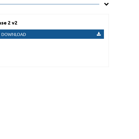
se 2 v2
DOWNLOAD