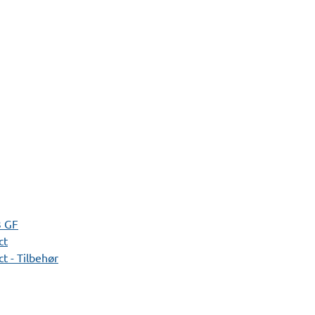
3 GF
ct
t - Tilbehør