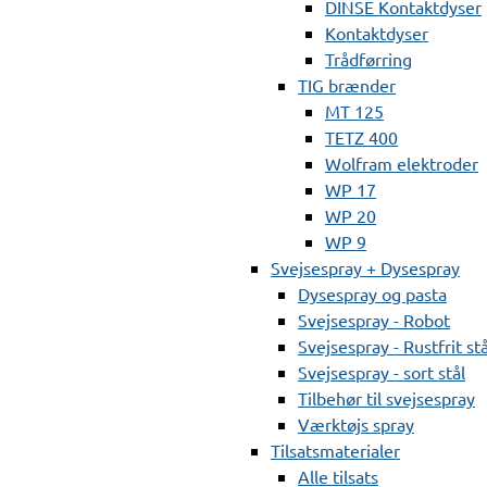
DINSE Kontaktdyser
Kontaktdyser
Trådførring
TIG brænder
MT 125
TETZ 400
Wolfram elektroder
WP 17
WP 20
WP 9
Svejsespray + Dysespray
Dysespray og pasta
Svejsespray - Robot
Svejsespray - Rustfrit stå
Svejsespray - sort stål
Tilbehør til svejsespray
Værktøjs spray
Tilsatsmaterialer
Alle tilsats