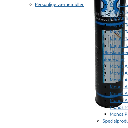
Personlige værnemidler
Migma T
Migma T
Migma T
Migma T
Migma T
Migma T
Migma T
Olieskimme
Skæreolier
Monos A
Monos At
Monos A
Monos A
Monos At
Monos A
Monos Mi
Monos Pr
Specialprod