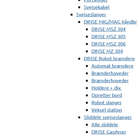
Svejsekabel
Svejseslanger
DINSE MIG/MAG håndb
DINSE MSZ 304
DINSE MSZ 305
DINSE MSZ 306
DINSE MZ 304
DINSE Robot brændere
Automat brændere
Brænderhoveder
Brænderhoveder
Holdere + div.
Opretter bord
Robot slanger
Veksel station
Sliddele svejseslanger
Alle sliddele
DINSE Gasdyser