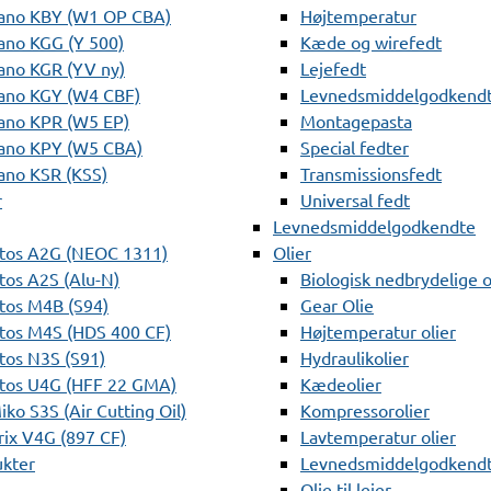
ano KBY (W1 OP CBA)
Højtemperatur
ano KGG (Y 500)
Kæde og wirefedt
ano KGR (YV ny)
Lejefedt
ano KGY (W4 CBF)
Levnedsmiddelgodkendt
ano KPR (W5 EP)
Montagepasta
ano KPY (W5 CBA)
Special fedter
ano KSR (KSS)
Transmissionsfedt
r
Universal fedt
Levnedsmiddelgodkendte
tos A2G (NEOC 1311)
Olier
os A2S (Alu-N)
Biologisk nedbrydelige o
tos M4B (S94)
Gear Olie
tos M4S (HDS 400 CF)
Højtemperatur olier
os N3S (S91)
Hydraulikolier
tos U4G (HFF 22 GMA)
Kædeolier
ko S3S (Air Cutting Oil)
Kompressorolier
ix V4G (897 CF)
Lavtemperatur olier
ukter
Levnedsmiddelgodkendte
Olie til lejer