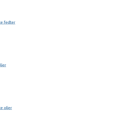
e fedter
lier
 olier