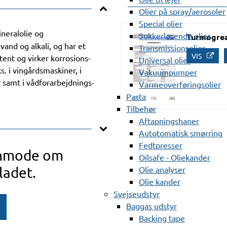
Olier på spray/aerosoler
Special olier
ineralolie og
Sukkerløsende olier
Turmogrea
nd og alkali, og har et
Transmissionsolier
VIS
ent og virker korrosions-
Universal olier
s. i vingårdsmaskiner, i
Vakuumpumper
 samt i vådforarbejdnings-
Varmeoverføringsolier
Pasta
Tilbehør
Aftapningshaner
Autotomatisk smørring
Fedtpresser
anmode om
Oilsafe - Oliekander
ladet.
Olie analyser
Olie kander
Svejseudstyr
Baggas udstyr
Backing tape