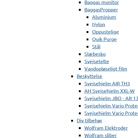
Baggas monitor
BaggasPropper
Aluminium
Nylon
Oppustelige
Quik Purge
Stål
Slæbesko
Svejsetelte
Vandopløseligt film
Beskyttelse
Svejsehjelm AIR TH3
AH Svejsehjelm XXL-W
Svejsehjelm JBO - AR 1
Svejsehjelm Vario Prote
Svejsehjelm Vario Protec
Div tilbehør
Wolfram Elektroder
Wolfram sliber