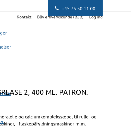
+45 75 50 11 00
Kontakt
Bliv erhvervskunde (B2B)
Log ind
nger
elser
EASE 2, 400 ML. PATRON.
fedter
neralolie og calciumkomplekssæbe, til rulle- og
er
smaskiner, i flaskepåfyldningsmaskiner m.m.