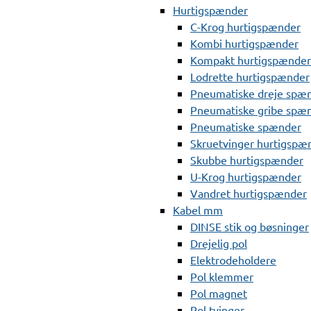
Hurtigspænder
C-Krog hurtigspænder
Kombi hurtigspænder
Kompakt hurtigspænder
Lodrette hurtigspænder
Pneumatiske dreje spæ
Pneumatiske gribe spæ
Pneumatiske spænder
Skruetvinger hurtigspæ
Skubbe hurtigspænder
U-Krog hurtigspænder
Vandret hurtigspænder
Kabel mm
DINSE stik og bøsninger
Drejelig pol
Elektrodeholdere
Pol klemmer
Pol magnet
Pol tvinger