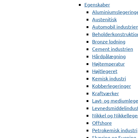
Egenskaber
Aluminiumslegering
Austenitisk
Automobil industrie
Beholderkonstruktio
Bronze lodning
Cement industrien
Hårdpålægning
Højtemperatur
Højtlegeret
Kemisk industri
Kobberlegeringer
Kraftværker
Lavt- og mediumlege
Levnedsmiddelindust
Nikkel og Nikkellege
Offshore
Petrokemisk industri
Skæring og Fugning