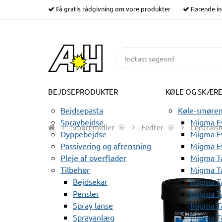
Få gratis rådgivning om vore produkter
Førende in
BEJDSEPRODUKTER
KØLE OG SKÆR
Bejdsepasta
Køle-smørem
Spraybejdse
Migma Ev
Smøremidler
Fedter
Centrals
Dyppebejdse
Migma Ev
Passivering og afrensning
Migma E
Pleje af overflader
Migma T
Tilbehør
Migma T
Bejdsekar
Migma T
Pensler
Migma T
Spray lanse
Migma T
Sprayanlæg
Migma T