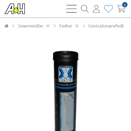
0
bars
magnifying
user
heart
sharp
glass
thin
thin
thin
thin
Smøremidler
Fedter
Centralsmørefedt