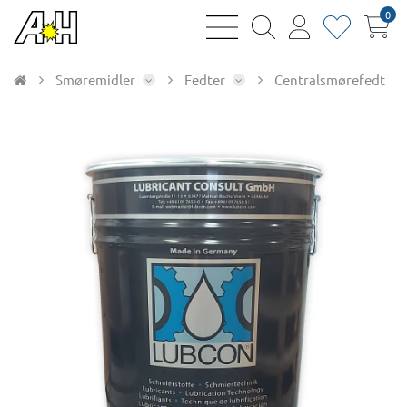
0
bars
magnifying
user
heart
sharp
glass
thin
thin
thin
thin
Smøremidler
Fedter
Centralsmørefedt