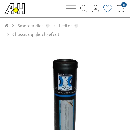
0
bars
magnifying
user
heart
sharp
glass
thin
thin
thin
thin
Smøremidler
Fedter
Chassis og glidelejefedt