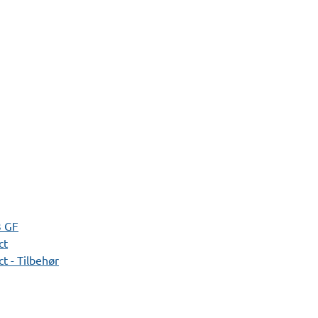
3 GF
ct
t - Tilbehør