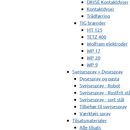
DINSE Kontaktdyser
Kontaktdyser
Trådførring
TIG brænder
MT 125
TETZ 400
Wolfram elektroder
WP 17
WP 20
WP 9
Svejsespray + Dysespray
Dysespray og pasta
Svejsespray - Robot
Svejsespray - Rustfrit stå
Svejsespray - sort stål
Tilbehør til svejsespray
Værktøjs spray
Tilsatsmaterialer
Alle tilsats