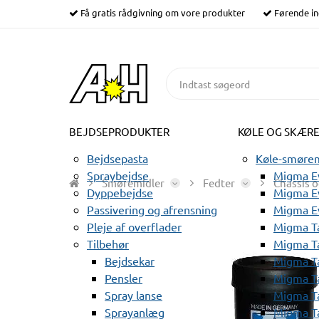
Få gratis rådgivning om vore produkter
Førende in
BEJDSEPRODUKTER
KØLE OG SKÆR
Bejdsepasta
Køle-smørem
Spraybejdse
Migma Ev
Smøremidler
Fedter
Chassis o
Dyppebejdse
Migma Ev
Passivering og afrensning
Migma E
Pleje af overflader
Migma T
Tilbehør
Migma T
Bejdsekar
Migma T
Pensler
Migma T
Spray lanse
Migma T
Sprayanlæg
Migma T