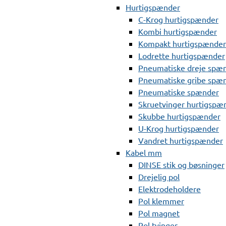
Hurtigspænder
C-Krog hurtigspænder
Kombi hurtigspænder
Kompakt hurtigspænder
Lodrette hurtigspænder
Pneumatiske dreje spæ
Pneumatiske gribe spæ
Pneumatiske spænder
Skruetvinger hurtigspæ
Skubbe hurtigspænder
U-Krog hurtigspænder
Vandret hurtigspænder
Kabel mm
DINSE stik og bøsninger
Drejelig pol
Elektrodeholdere
Pol klemmer
Pol magnet
Pol tvinger