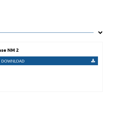
ase NM 2
DOWNLOAD