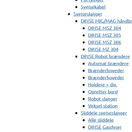
Svejsekabel
Svejseslanger
DINSE MIG/MAG håndb
DINSE MSZ 304
DINSE MSZ 305
DINSE MSZ 306
DINSE MZ 304
DINSE Robot brændere
Automat brændere
Brænderhoveder
Brænderhoveder
Holdere + div.
Opretter bord
Robot slanger
Veksel station
Sliddele svejseslanger
Alle sliddele
DINSE Gasdyser