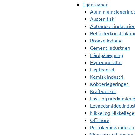
Egenskaber
Aluminiumslegering
Austenitisk
Automobil industrie
Beholderkonstruktio
Bronze lodning
Cement industrien
Hårdpålægning
Højtemperatur
Højtlegeret
Kemisk industri
Kobberlegeringer
Kraftværker
Lavt- og mediumlege
Levnedsmiddelindust
Nikkel og Nikkellege
Offshore
Petrokemisk industri
Skæring og Fugning