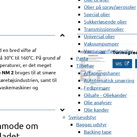
Olier på spray/aerosoler
Special olier
Sukkerløsende olier
Transmissionsolier
Universal olier
Vakuumpumper
 en bred vifte af
Varmeoverføringsolier
Turmogre
30°C til 160°C. På grund af
Pasta
VIS
peraturer, er det meget
Tilbehør
 NM 2
bruges til at smøre
Aftapningshaner
køretøjsindustrien, samt til
Autotomatisk smørring
(vaskemaskiner og
Fedtpresser
Oilsafe - Oliekander
Olie analyser
Olie kander
Svejseudstyr
anmode om
Baggas udstyr
Backing tape
ladet.