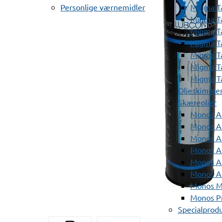
Personlige værnemidler
Migma T
Migma T
Migma T
Migma T
Migma T
Migma T
Migma T
Olieskimme
Skæreolier
Monos A
Monos At
Monos A
Monos A
Monos At
Monos A
Monos Mi
Monos Pr
Specialprod