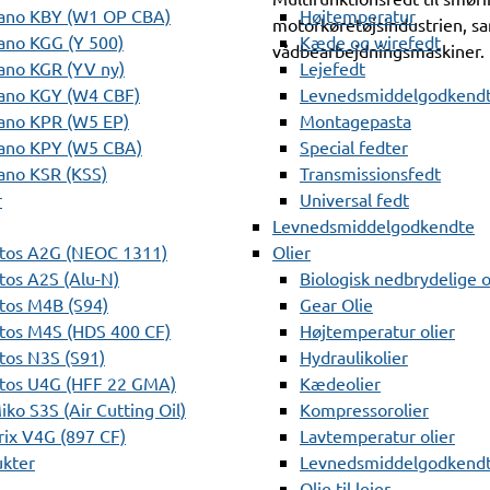
ano KBY (W1 OP CBA)
Højtemperatur
motorkøretøjsindustrien, sa
ano KGG (Y 500)
Kæde og wirefedt
vådbearbejdningsmaskiner.
ano KGR (YV ny)
Lejefedt
ano KGY (W4 CBF)
Levnedsmiddelgodkendt
ano KPR (W5 EP)
Montagepasta
ano KPY (W5 CBA)
Special fedter
ano KSR (KSS)
Transmissionsfedt
r
Universal fedt
Levnedsmiddelgodkendte
tos A2G (NEOC 1311)
Olier
os A2S (Alu-N)
Biologisk nedbrydelige o
tos M4B (S94)
Gear Olie
tos M4S (HDS 400 CF)
Højtemperatur olier
os N3S (S91)
Hydraulikolier
tos U4G (HFF 22 GMA)
Kædeolier
ko S3S (Air Cutting Oil)
Kompressorolier
ix V4G (897 CF)
Lavtemperatur olier
ukter
Levnedsmiddelgodkendte
Olie til lejer