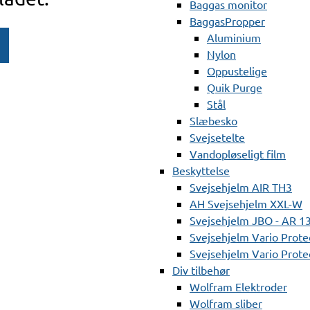
Baggas monitor
BaggasPropper
Aluminium
Nylon
Oppustelige
Quik Purge
Stål
Slæbesko
Svejsetelte
Vandopløseligt film
Beskyttelse
Svejsehjelm AIR TH3
AH Svejsehjelm XXL-W
Svejsehjelm JBO - AR 1
Svejsehjelm Vario Prote
Svejsehjelm Vario Protec
Div tilbehør
Wolfram Elektroder
Wolfram sliber