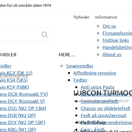
den for sit område siden 1974
Nyheder
Information
Om os
Firmaoplysni
Nyttige links
Handelsbeting
About us
EMIDLER
MERE ...
idler
Smøremidler
io KGY (DK 12)
Affedtning-rensning
g glidelejefedt
io KSR (SKS)
Fedter
vio KSY (NBK)
Anti seize Pasta
LUBCON TURMOG
ano DGR (Kompakt YV)
Biologisk nedbrydelige 
ano DGY (Kompakt V)
Centralsmørefedt
Varenummer:
BL 11021311602-ST
ano DSG (W2 OP CBA)
Chassis og glidelejefedt
ano DSR (W2 OP)
Fedt på spray/aerosol
ano DSY (W2 OP CBF)
Fedt til høje omdrejning
Vælg Emballage
ano KBG (W1 OP)
Gear - Fedt
Multifunktionsfedt til smørin