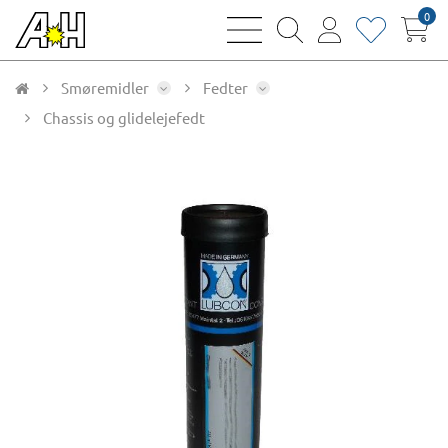
0
bars
magnifying
user
heart
sharp
glass
thin
thin
thin
thin
Smøremidler
Fedter
Chassis og glidelejefedt