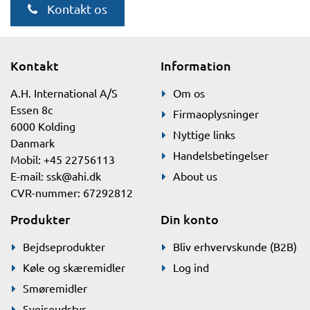
Kontakt os
Kontakt
Information
A.H. International A/S
Om os
Essen 8c
Firmaoplysninger
6000 Kolding
Nyttige links
Danmark
Handelsbetingelser
Mobil: +45 22756113
E-mail:
ssk@ahi.dk
About us
CVR-nummer: 67292812
Produkter
Din konto
Bejdseprodukter
Bliv erhvervskunde (B2B)
Køle og skæremidler
Log ind
Smøremidler
Svejseudstyr