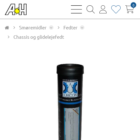
0
bars
magnifying
user
heart
sharp
glass
thin
thin
thin
thin
Smøremidler
Fedter
Chassis og glidelejefedt