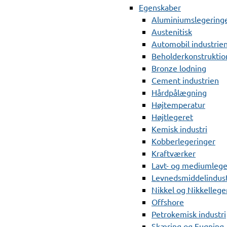
Egenskaber
Aluminiumslegering
Austenitisk
Automobil industrie
Beholderkonstruktio
Bronze lodning
Cement industrien
Hårdpålægning
Højtemperatur
Højtlegeret
Kemisk industri
Kobberlegeringer
Kraftværker
Lavt- og mediumlege
Levnedsmiddelindust
Nikkel og Nikkellege
Offshore
Petrokemisk industri
Skæring og Fugning