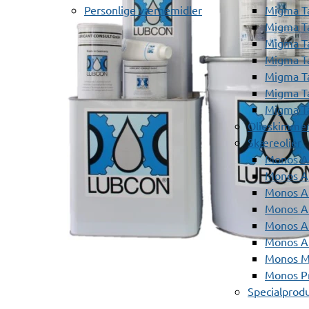
Personlige værnemidler
Migma T
Migma T
Migma T
Migma T
Migma T
Migma T
Migma T
Olieskimme
Skæreolier
Monos A
Monos At
Monos A
Monos A
Monos At
Monos A
Monos Mi
Monos Pr
Specialprod