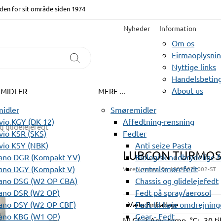
den for sit område siden 1974
Nyheder
Information
Om os
Firmaoplysni
Nyttige links
Handelsbeting
About us
EMIDLER
MERE ...
idler
Smøremidler
io KGY (DK 12)
Affedtning-rensning
g glidelejefedt
io KSR (SKS)
Fedter
vio KSY (NBK)
Anti seize Pasta
LUBCON TURMOS
ano DGR (Kompakt YV)
Biologisk nedbrydelige 
ano DGY (Kompakt V)
Centralsmørefedt
Varenummer:
BL 19020071002-ST
ano DSG (W2 OP CBA)
Chassis og glidelejefedt
ano DSR (W2 OP)
Fedt på spray/aerosol
ano DSY (W2 OP CBF)
Fedt til høje omdrejning
Vælg Emballage
ano KBG (W1 OP)
Gear - Fedt
NLGI: 2 Anv. temp. °C: -30 