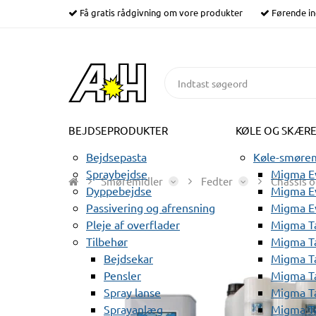
Få gratis rådgivning om vore produkter
Førende in
BEJDSEPRODUKTER
KØLE OG SKÆR
Bejdsepasta
Køle-smørem
Spraybejdse
Migma Ev
Smøremidler
Fedter
Chassis o
Dyppebejdse
Migma Ev
Passivering og afrensning
Migma E
Pleje af overflader
Migma T
Tilbehør
Migma T
Bejdsekar
Migma T
Pensler
Migma T
Spray lanse
Migma T
Sprayanlæg
Migma T