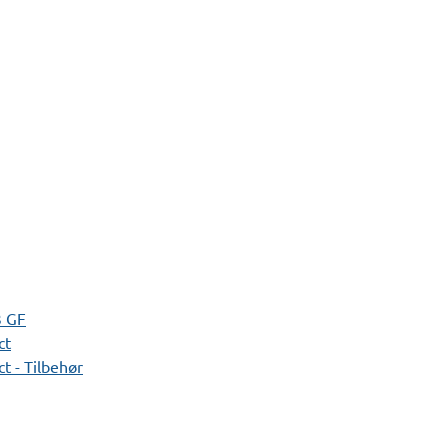
3 GF
ct
t - Tilbehør