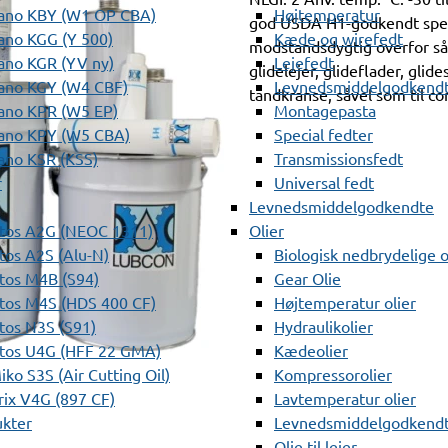
ano KBY (W1 OP CBA)
Højtemperatur
god USDA H1-godkendt spe
ano KGG (Y 500)
Kæde og wirefedt
modstandsdygtig overfor såv
ano KGR (YV ny)
Lejefedt
glidelejer, glideflader, glide
ano KGY (W4 CBF)
Levnedsmiddelgodkendt
tandkranse, såvel som til co
ano KPR (W5 EP)
Montagepasta
ano KPY (W5 CBA)
Special fedter
ano KSR (KSS)
Transmissionsfedt
r
Universal fedt
Levnedsmiddelgodkendte
tos A2G (NEOC 1311)
Olier
os A2S (Alu-N)
Biologisk nedbrydelige o
tos M4B (S94)
Gear Olie
tos M4S (HDS 400 CF)
Højtemperatur olier
os N3S (S91)
Hydraulikolier
tos U4G (HFF 22 GMA)
Kædeolier
ko S3S (Air Cutting Oil)
Kompressorolier
ix V4G (897 CF)
Lavtemperatur olier
ukter
Levnedsmiddelgodkendte
Olie til lejer