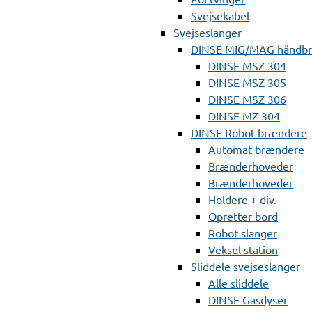
Svejsekabel
Svejseslanger
DINSE MIG/MAG håndb
DINSE MSZ 304
DINSE MSZ 305
DINSE MSZ 306
DINSE MZ 304
DINSE Robot brændere
Automat brændere
Brænderhoveder
Brænderhoveder
Holdere + div.
Opretter bord
Robot slanger
Veksel station
Sliddele svejseslanger
Alle sliddele
DINSE Gasdyser