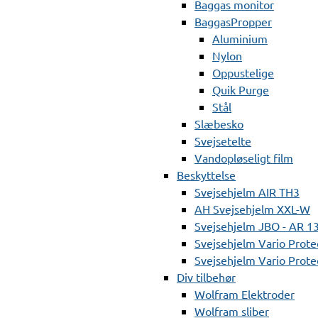
Baggas monitor
BaggasPropper
Aluminium
Nylon
Oppustelige
Quik Purge
Stål
Slæbesko
Svejsetelte
Vandopløseligt film
Beskyttelse
Svejsehjelm AIR TH3
AH Svejsehjelm XXL-W
Svejsehjelm JBO - AR 1
Svejsehjelm Vario Prote
Svejsehjelm Vario Protec
Div tilbehør
Wolfram Elektroder
Wolfram sliber