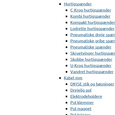
Hurtigspænder
C-Krog hurtigspænder
Kombi hurtigspænder
Kompakt hurtigspænder
Lodrette hurtigspænder
Pneumatiske dreje spæ
Pneumatiske gribe spæ
Pneumatiske spænder
Skruetvinger hurtigspæ
Skubbe hurtigspænder
U-Krog hurtigspænder
Vandret hurtigspænder
Kabel mm
DINSE stik og bøsninger
Drejelig pol
Elektrodeholdere
Pol klemmer
Pol magnet
Pol tvinger