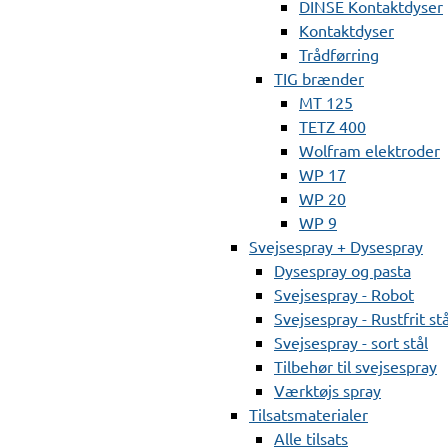
DINSE Kontaktdyser
Kontaktdyser
Trådførring
TIG brænder
MT 125
TETZ 400
Wolfram elektroder
WP 17
WP 20
WP 9
Svejsespray + Dysespray
Dysespray og pasta
Svejsespray - Robot
Svejsespray - Rustfrit stå
Svejsespray - sort stål
Tilbehør til svejsespray
Værktøjs spray
Tilsatsmaterialer
Alle tilsats