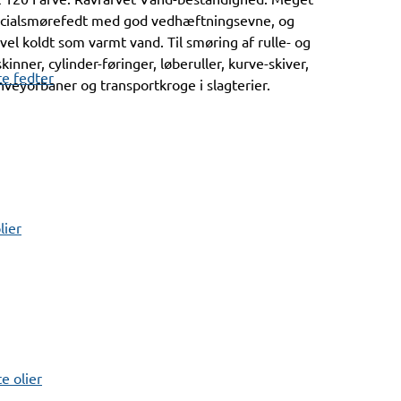
cialsmørefedt med god vedhæftningsevne, og
el koldt som varmt vand. Til smøring af rulle- og
skinner, cylinder-føringer, løberuller, kurve-skiver,
e fedter
nveyorbaner og transportkroge i slagterier.
lier
 olier