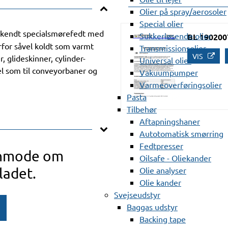
Olier på spray/aerosoler
Special olier
kendt specialsmørefedt med
Sukkerløsende olier
BL 190200
for såvel koldt som varmt
Transmissionsolier
VIS
r, glideskinner, cylinder-
Universal olier
vel som til conveyorbaner og
Vakuumpumper
Varmeoverføringsolier
Pasta
Tilbehør
Aftapningshaner
Autotomatisk smørring
Fedtpresser
anmode om
Oilsafe - Oliekander
ladet.
Olie analyser
Olie kander
Svejseudstyr
Baggas udstyr
Backing tape