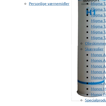
Personlige værnemidler
Migma T
Migma T
Migma T
Migma T
Migma T
Migma T
Migma T
Olieskimme
Skæreolier
Monos A
Monos At
Monos A
Monos A
Monos At
Monos A
Monos Mi
Monos Pr
Specialprod