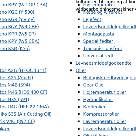
kulbrinter, til smøring af kug
ano KBY (W1 OP CBA)
Højtemperatur
vådbearbejdningsmaskiner v
ano KGG (Y 500)
Kæde og wirefedt
ano KGR (YV ny)
Lejefedt
ano KGY (W4 CBF)
Levnedsmiddelgodkendt
ano KPR (W5 EP)
Montagepasta
ano KPY (W5 CBA)
Special fedter
ano KSR (KSS)
Transmissionsfedt
r
Universal fedt
Levnedsmiddelgodkendte
tos A2G (NEOC 1311)
Olier
os A2S (Alu-N)
Biologisk nedbrydelige o
tos M4B (S94)
Gear Olie
tos M4S (HDS 400 CF)
Højtemperatur olier
os N3S (S91)
Hydraulikolier
tos U4G (HFF 22 GMA)
Kædeolier
ko S3S (Air Cutting Oil)
Kompressorolier
ix V4G (897 CF)
Lavtemperatur olier
ukter
Levnedsmiddelgodkendte
Olie til lejer