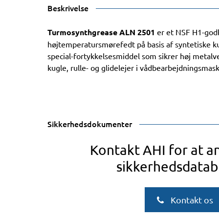
Beskrivelse
Turmosynthgrease ALN 2501
er et NSF H1-godk
højtemperatursmørefedt på basis af syntetiske ku
special-fortykkelsesmiddel som sikrer høj metalv
kugle, rulle- og glidelejer i vådbearbejdningsmas
Sikkerhedsdokumenter
Kontakt AHI for at 
sikkerhedsdatab
Kontakt os