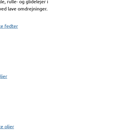
le, rulle- og glidelejer i
ed lave omdrejninger.
e fedter
lier
 olier