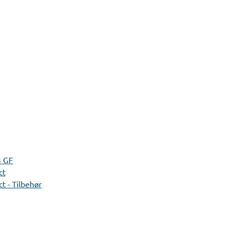
3 GF
ct
t - Tilbehør