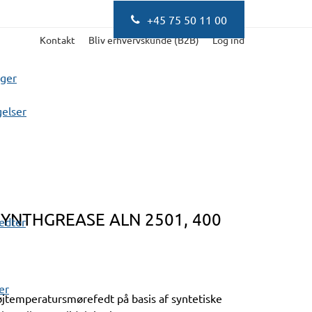
+45 75 50 11 00
Kontakt
Bliv erhvervskunde (B2B)
Log ind
nger
elser
NTHGREASE ALN 2501, 400
fedter
er
jtemperatursmørefedt på basis af syntetiske