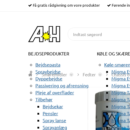
Få gratis rådgivning om vore produkter
Førende in
BEJDSEPRODUKTER
KØLE OG SKÆR
Bejdsepasta
Køle-smørem
Spraybejdse
Migma Ev
Smøremidler
Fedter
Chassis o
Dyppebejdse
Migma Ev
Passivering og afrensning
Migma E
Pleje af overflader
Migma T
Tilbehør
Migma T
Bejdsekar
Migma T
Pensler
Migma T
Spray lanse
Migma T
Sprayanlæg
Migma T