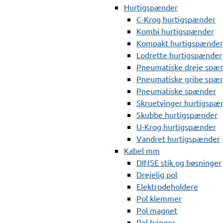
Hurtigspænder
C-Krog hurtigspænder
Kombi hurtigspænder
Kompakt hurtigspænder
Lodrette hurtigspænder
Pneumatiske dreje spæ
Pneumatiske gribe spæ
Pneumatiske spænder
Skruetvinger hurtigspæ
Skubbe hurtigspænder
U-Krog hurtigspænder
Vandret hurtigspænder
Kabel mm
DINSE stik og bøsninger
Drejelig pol
Elektrodeholdere
Pol klemmer
Pol magnet
Pol tvinger