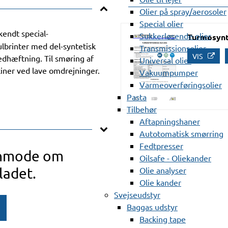
Olier på spray/aerosoler
Special olier
endt special-
Sukkerløsende olier
Turmosynt
lbrinter med del-syntetisk
Transmissionsolier
VIS
edhæftning. Til smøring af
Universal olier
kiner ved lave omdrejninger.
Vakuumpumper
Varmeoverføringsolier
Pasta
Tilbehør
Aftapningshaner
Autotomatisk smørring
Fedtpresser
anmode om
Oilsafe - Oliekander
ladet.
Olie analyser
Olie kander
Svejseudstyr
Baggas udstyr
Backing tape