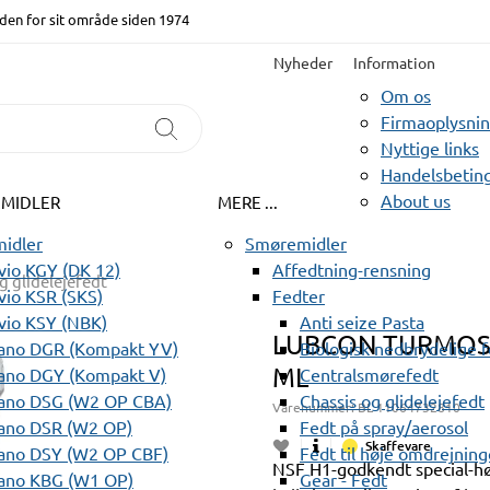
den for sit område siden 1974
Nyheder
Information
Om os
Firmaoplysni
Nyttige links
Handelsbeting
About us
EMIDLER
MERE ...
idler
Smøremidler
io KGY (DK 12)
Affedtning-rensning
g glidelejefedt
io KSR (SKS)
Fedter
vio KSY (NBK)
Anti seize Pasta
LUBCON TURMOSY
ano DGR (Kompakt YV)
Biologisk nedbrydelige 
ML
ano DGY (Kompakt V)
Centralsmørefedt
ano DSG (W2 OP CBA)
Chassis og glidelejefedt
Varenummer:
BL 11064732810
ano DSR (W2 OP)
Fedt på spray/aerosol
Skaffevare
ano DSY (W2 OP CBF)
Fedt til høje omdrejning
NSF H1-godkendt special-hø
ano KBG (W1 OP)
Gear - Fedt