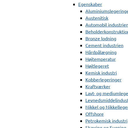
Egenskaber
Aluminiumslegering
Austenitisk
Automobil industrie
Beholderkonstruktio
Bronze lodning
Cement industrien
Hårdpålægning
Højtemperatur
Højtlegeret
Kemisk industri
Kobberlegeringer
Kraftværker
Lavt- og mediumlege
Levnedsmiddelindust
Nikkel og Nikkellege
Offshore
Petrokemisk industri
Skæring og Fugning