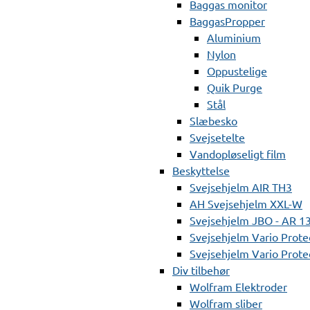
Baggas monitor
BaggasPropper
Aluminium
Nylon
Oppustelige
Quik Purge
Stål
Slæbesko
Svejsetelte
Vandopløseligt film
Beskyttelse
Svejsehjelm AIR TH3
AH Svejsehjelm XXL-W
Svejsehjelm JBO - AR 1
Svejsehjelm Vario Prote
Svejsehjelm Vario Protec
Div tilbehør
Wolfram Elektroder
Wolfram sliber