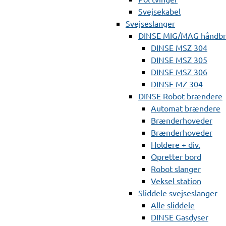
Svejsekabel
Svejseslanger
DINSE MIG/MAG håndb
DINSE MSZ 304
DINSE MSZ 305
DINSE MSZ 306
DINSE MZ 304
DINSE Robot brændere
Automat brændere
Brænderhoveder
Brænderhoveder
Holdere + div.
Opretter bord
Robot slanger
Veksel station
Sliddele svejseslanger
Alle sliddele
DINSE Gasdyser