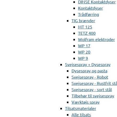
DINSE Kontaktdyser
Kontaktdyser
Trådførring
TIG brænder
MT 125
TETZ 400
Wolfram elektroder
WP 17
WP 20
WP 9
Svejsespray + Dysespray
Dysespray og pasta
Svejsespray - Robot
Svejsespray - Rustfrit stå
Svejsespray - sort stål
Tilbehør til svejsespray
Værktøjs spray
Tilsatsmaterialer
Alle tilsats