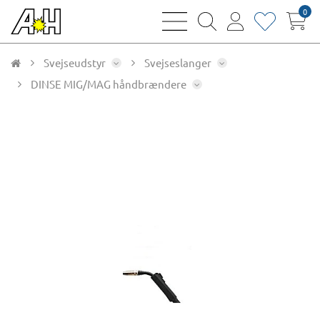
0
bars
magnifying
user
heart
sharp
glass
thin
thin
thin
thin
Svejseudstyr
Svejseslanger
DINSE MIG/MAG håndbrændere