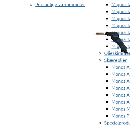
Personlige værnemidler
Migma T
Migma T
Migma T
Migma T
Migma T
Migma T
Migma T
Olieskimme
Skæreolier
Monos A
Monos At
Monos A
Monos A
Monos At
Monos A
Monos Mi
Monos Pr
Specialprod