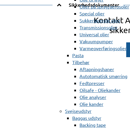
Sikkerhedsdokumenter
Olier på spray/aerosoler
Special olier
Kontakt 
Sukkerløsende olier
Transmissionsolier
sikke
Universal olier
Vakuumpumper
Varmeoverføringsolier
Pasta
Tilbehør
Aftapningshaner
Autotomatisk smørring
Fedtpresser
Oilsafe - Oliekander
Olie analyser
Olie kander
Svejseudstyr
Baggas udstyr
Backing tape