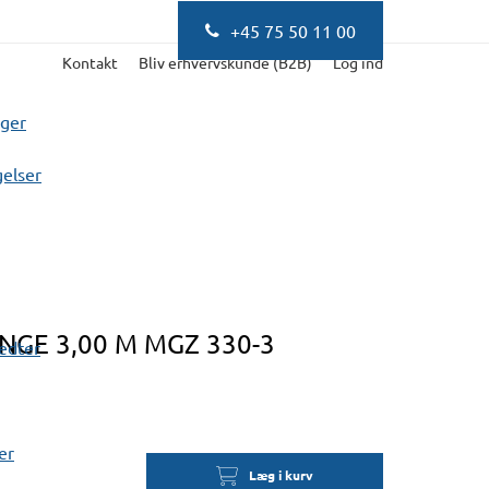
+45 75 50 11 00
Kontakt
Bliv erhvervskunde (B2B)
Log ind
nger
elser
NGE 3,00 M MGZ 330-3
fedter
er
Læg i kurv