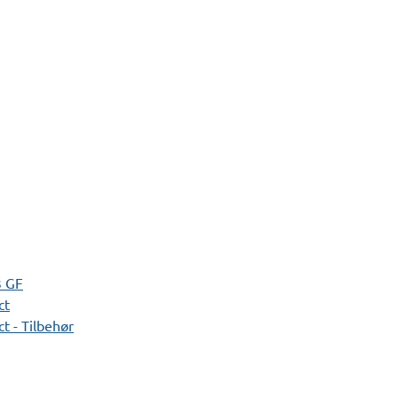
3 GF
ct
t - Tilbehør