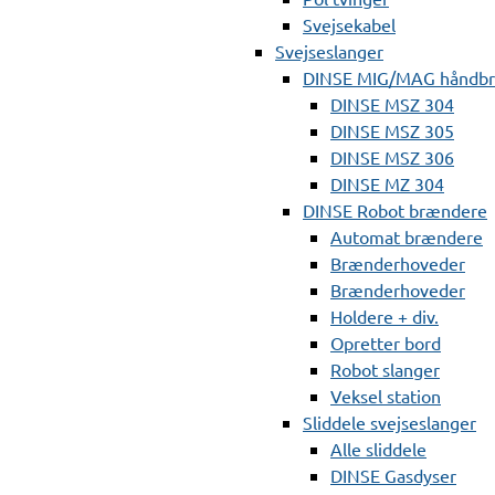
Svejsekabel
Svejseslanger
DINSE MIG/MAG håndb
DINSE MSZ 304
DINSE MSZ 305
DINSE MSZ 306
DINSE MZ 304
DINSE Robot brændere
Automat brændere
Brænderhoveder
Brænderhoveder
Holdere + div.
Opretter bord
Robot slanger
Veksel station
Sliddele svejseslanger
Alle sliddele
DINSE Gasdyser