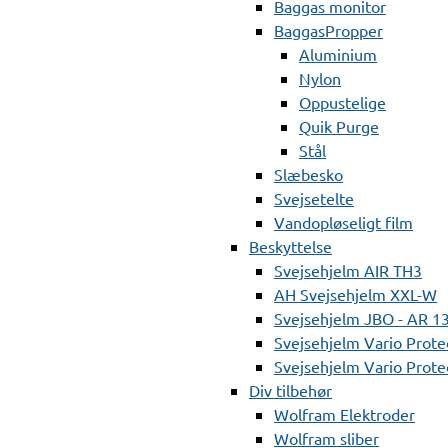
Baggas monitor
BaggasPropper
Aluminium
Nylon
Oppustelige
Quik Purge
Stål
Slæbesko
Svejsetelte
Vandopløseligt film
Beskyttelse
Svejsehjelm AIR TH3
AH Svejsehjelm XXL-W
Svejsehjelm JBO - AR 1
Svejsehjelm Vario Prote
Svejsehjelm Vario Protec
Div tilbehør
Wolfram Elektroder
Wolfram sliber