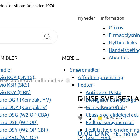
den for sit område siden 1974
Nyheder
Information
Om os
Firmaoplysni
Nyttige links
Handelsbeting
About us
EMIDLER
MERE ...
idler
Smøremidler
io KGY (DK 12)
Affedtning-rensning
INSE MIG/MAG håndbrændere
io KSR (SKS)
Fedter
vio KSY (NBK)
Anti seize Pasta
DINSE SVEJSESLA
ano DGR (Kompakt YV)
Biologisk nedbrydelige 
ano DGY (Kompakt V)
Centralsmørefedt
Varenummer:
DG MGZ 330-3
ano DSG (W2 OP CBA)
Chassis og glidelejefedt
Skaffevare
ano DSR (W2 OP)
Fedt på spray/aerosol
ano DSY (W2 OP CBF)
Fedt til høje omdrejning
0,00
DKK
inkl. moms
ano KBG (W1 OP)
Gear - Fedt