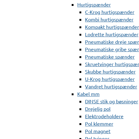
Hurtigspænder
C-Krog hurtigspænder
Kombi hurtigspænder
Kompakt hurtigspænder
Lodrette hurtigspænder
Pneumatiske dreje spæ
Pneumatiske gribe spæ
Pneumatiske spænder
Skruetvinger hurtigspæ
Skubbe hurtigspænder
U-Krog hurtigspænder
Vandret hurtigspænder
Kabel mm
DINSE stik og bøsninger
Drejelig pol
Elektrodeholdere
Pol klemmer
Pol magnet
Pol tvinger