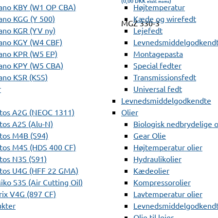
(0,00
DKK
)
ekskl. moms
ano KBY (W1 OP CBA)
Højtemperatur
ano KGG (Y 500)
Kæde og wirefedt
MGZ 330-3
ano KGR (YV ny)
Lejefedt
ano KGY (W4 CBF)
Levnedsmiddelgodkendt
ano KPR (W5 EP)
Montagepasta
ano KPY (W5 CBA)
Special fedter
ano KSR (KSS)
Transmissionsfedt
r
Universal fedt
Levnedsmiddelgodkendte
tos A2G (NEOC 1311)
Olier
os A2S (Alu-N)
Biologisk nedbrydelige o
tos M4B (S94)
Gear Olie
tos M4S (HDS 400 CF)
Højtemperatur olier
os N3S (S91)
Hydraulikolier
tos U4G (HFF 22 GMA)
Kædeolier
ko S3S (Air Cutting Oil)
Kompressorolier
ix V4G (897 CF)
Lavtemperatur olier
ukter
Levnedsmiddelgodkendte
Olie til lejer