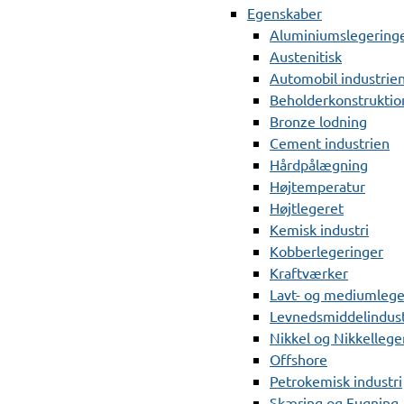
Egenskaber
Aluminiumslegering
Austenitisk
Automobil industrie
Beholderkonstruktio
Bronze lodning
Cement industrien
Hårdpålægning
Højtemperatur
Højtlegeret
Kemisk industri
Kobberlegeringer
Kraftværker
Lavt- og mediumlege
Levnedsmiddelindust
Nikkel og Nikkellege
Offshore
Petrokemisk industri
Skæring og Fugning