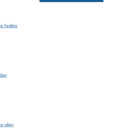
e fedter
lier
 olier