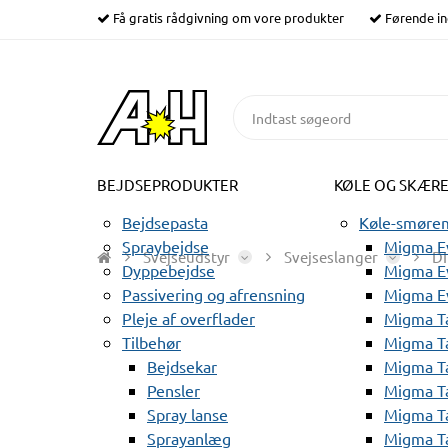
Få gratis rådgivning om vore produkter
Førende in
BEJDSEPRODUKTER
KØLE OG SKÆR
Bejdsepasta
Køle-smørem
Spraybejdse
Migma Ev
Svejseudstyr
Svejseslanger
D
Dyppebejdse
Migma Ev
Passivering og afrensning
Migma E
Pleje af overflader
Migma T
Tilbehør
Migma T
Bejdsekar
Migma T
Pensler
Migma T
Spray lanse
Migma T
Sprayanlæg
Migma T