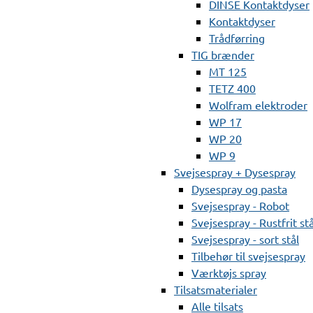
DINSE Kontaktdyser
Kontaktdyser
Trådførring
TIG brænder
MT 125
TETZ 400
Wolfram elektroder
WP 17
WP 20
WP 9
Svejsespray + Dysespray
Dysespray og pasta
Svejsespray - Robot
Svejsespray - Rustfrit stå
Svejsespray - sort stål
Tilbehør til svejsespray
Værktøjs spray
Tilsatsmaterialer
Alle tilsats