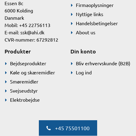
Essen 8c
Firmaoplysninger
6000 Kolding
Nyttige links
Danmark
Handelsbetingelser
Mobil: +45 22756113
E-mail:
ssk@ahi.dk
About us
CVR-nummer: 67292812
Produkter
Din konto
Bejdseprodukter
Bliv erhvervskunde (B2B)
Køle og skæremidler
Log ind
Smøremidler
Svejseudstyr
Elektrobejdse
+45 75501100