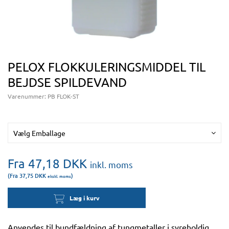
PELOX FLOKKULERINGSMIDDEL TIL
BEJDSE SPILDEVAND
Varenummer:
PB FLOK-ST
Vælg Emballage
Fra 47,18
DKK
inkl. moms
(Fra 37,75
DKK
)
ekskl. moms
Læg i kurv
Anvendes til bundfældning af tungmetaller i syreholdig