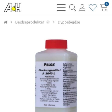
0
bars
magnifying
user
heart
sharp
glass
thin
thin
thin
thin
Bejdseprodukter
Dyppebejdse