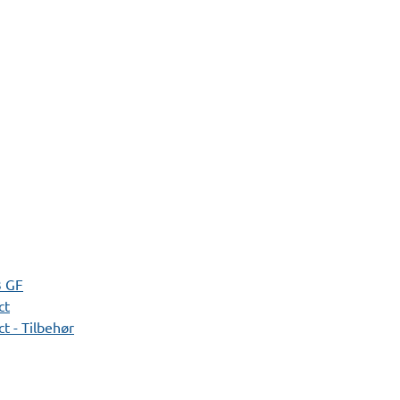
3 GF
ct
t - Tilbehør