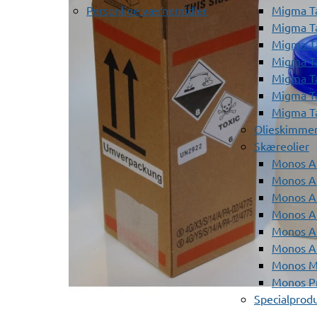
Personlige værnemidler
Migma T
Migma T
Migma T
Migma T
Migma T
Migma T
Migma T
Olieskimme
Skæreolier
Monos A
Monos At
Monos A
Monos A
Monos At
Monos A
Monos Mi
Monos Pr
Specialprod