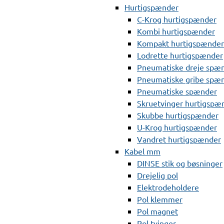
Hurtigspænder
C-Krog hurtigspænder
Kombi hurtigspænder
Kompakt hurtigspænder
Lodrette hurtigspænder
Pneumatiske dreje spæ
Pneumatiske gribe spæ
Pneumatiske spænder
Skruetvinger hurtigspæ
Skubbe hurtigspænder
U-Krog hurtigspænder
Vandret hurtigspænder
Kabel mm
DINSE stik og bøsninger
Drejelig pol
Elektrodeholdere
Pol klemmer
Pol magnet
Pol tvinger