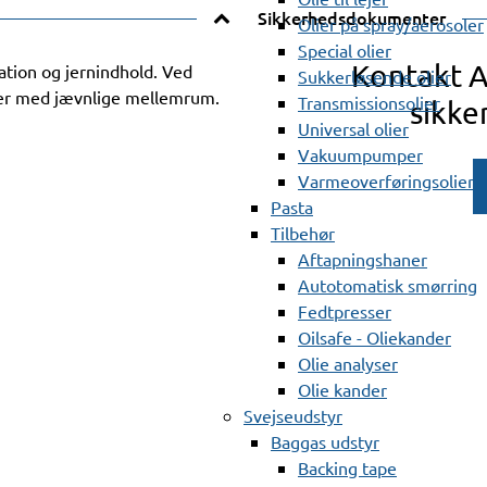
Sikkerhedsdokumenter
Olier på spray/aerosoler
Special olier
Kontakt 
ration og jernindhold. Ved
Sukkerløsende olier
ver med jævnlige mellemrum.
Transmissionsolier
sikke
Universal olier
Vakuumpumper
Varmeoverføringsolier
Pasta
Tilbehør
Aftapningshaner
Autotomatisk smørring
Fedtpresser
Oilsafe - Oliekander
Olie analyser
Olie kander
Svejseudstyr
Baggas udstyr
Backing tape