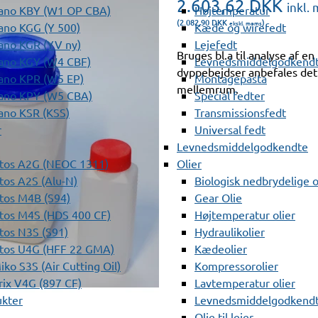
2.603,62
DKK
inkl.
ano KBY (W1 OP CBA)
Højtemperatur
(2.082,90
DKK
)
ekskl. moms
ano KGG (Y 500)
Kæde og wirefedt
ano KGR (YV ny)
Lejefedt
Bruges bl.a til analyse af e
ano KGY (W4 CBF)
Levnedsmiddelgodkendt
dyppebejdser anbefales det
ano KPR (W5 EP)
Montagepasta
mellemrum.
ano KPY (W5 CBA)
Special fedter
ano KSR (KSS)
Transmissionsfedt
r
Universal fedt
Levnedsmiddelgodkendte
tos A2G (NEOC 1311)
Olier
os A2S (Alu-N)
Biologisk nedbrydelige o
tos M4B (S94)
Gear Olie
tos M4S (HDS 400 CF)
Højtemperatur olier
os N3S (S91)
Hydraulikolier
tos U4G (HFF 22 GMA)
Kædeolier
ko S3S (Air Cutting Oil)
Kompressorolier
ix V4G (897 CF)
Lavtemperatur olier
ukter
Levnedsmiddelgodkendte
Olie til lejer