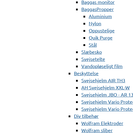
Baggas monitor
BaggasPropper
Aluminium
Nylon
Oppustelige
Quik Purge
Stål
Slæbesko
Svejsetelte
Vandopløseligt film
Beskyttelse
Svejsehjelm AIR TH3
AH Svejsehjelm XXL-W
Svejsehjelm JBO - AR 1
Svejsehjelm Vario Prote
Svejsehjelm Vario Protec
Div tilbehør
Wolfram Elektroder
Wolfram sliber