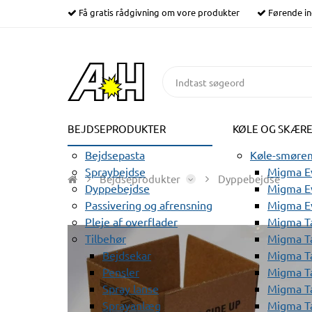
Få gratis rådgivning om vore produkter
Førende in
BEJDSEPRODUKTER
KØLE OG SKÆR
Bejdsepasta
Køle-smørem
Spraybejdse
Migma Ev
Bejdseprodukter
Dyppebejdse
Dyppebejdse
Migma Ev
Passivering og afrensning
Migma E
Pleje af overflader
Migma T
Tilbehør
Migma T
Bejdsekar
Migma T
Pensler
Migma T
Spray lanse
Migma T
Sprayanlæg
Migma T