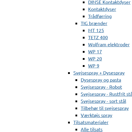
DINSE Kontaktdyser
Kontaktdyser
Trådførring
TIG brænder
MT 125
TETZ 400
Wolfram elektroder
WP 17
WP 20
WP 9
Svejsespray + Dysespray
Dysespray og pasta
Svejsespray - Robot
Svejsespray - Rustfrit stå
Svejsespray - sort stål
Tilbehør til svejsespray
Værktøjs spray
Tilsatsmaterialer
Alle tilsats