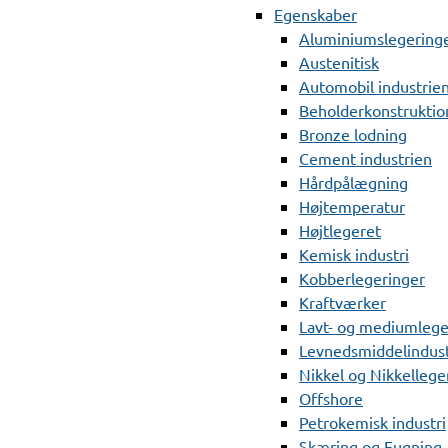
Egenskaber
Aluminiumslegering
Austenitisk
Automobil industrie
Beholderkonstruktio
Bronze lodning
Cement industrien
Hårdpålægning
Højtemperatur
Højtlegeret
Kemisk industri
Kobberlegeringer
Kraftværker
Lavt- og mediumlege
Levnedsmiddelindust
Nikkel og Nikkellege
Offshore
Petrokemisk industri
Skæring og Fugning