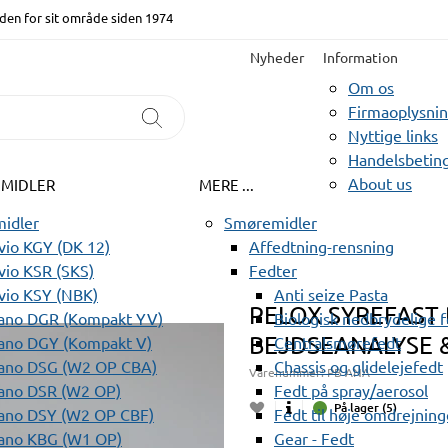
den for sit område siden 1974
Nyheder
Information
Om os
Firmaoplysni
Nyttige links
Handelsbeting
About us
EMIDLER
MERE ...
idler
Smøremidler
io KGY (DK 12)
Affedtning-rensning
io KSR (SKS)
Fedter
vio KSY (NBK)
Anti seize Pasta
PELOX SYREFAST 
ano DGR (Kompakt YV)
Biologisk nedbrydelige 
BEJDSEANALYSE & 
ano DGY (Kompakt V)
Centralsmørefedt
ano DSG (W2 OP CBA)
Chassis og glidelejefedt
Varenummer:
PB ANA
ano DSR (W2 OP)
Fedt på spray/aerosol
På lager (5)
ano DSY (W2 OP CBF)
Fedt til høje omdrejning
ano KBG (W1 OP)
Gear - Fedt