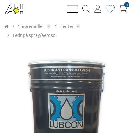
0
bars
magnifying
user
heart
sharp
glass
thin
thin
thin
thin
Smøremidler
Fedter
Fedt på spray/aerosol