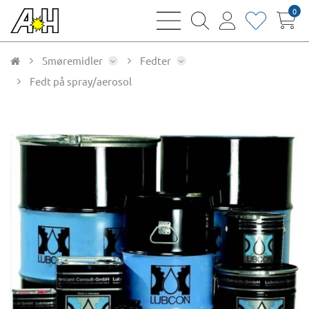
0
bars
magnifying
user
heart
sharp
glass
thin
thin
thin
thin
Smøremidler
Fedter
Fedt på spray/aerosol