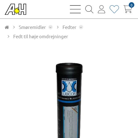
0
bars
magnifying
user
heart
sharp
glass
thin
thin
thin
thin
Smøremidler
Fedter
Fedt til høje omdrejninger