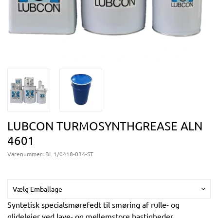
LUBCON TURMOSYNTHGREASE ALN
4601
Varenummer:
BL 1/0418-034-ST
Vælg Emballage
Syntetisk specialsmørefedt til smøring af rulle- og
glidelejer ved lave- og mellemstore hastigheder.