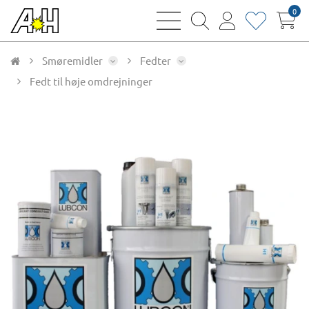
0
bars
magnifying
user
heart
sharp
glass
thin
thin
thin
thin
Smøremidler
Fedter
Fedt til høje omdrejninger