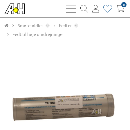
0
bars
magnifying
user
heart
sharp
glass
thin
thin
thin
thin
Smøremidler
Fedter
Fedt til høje omdrejninger