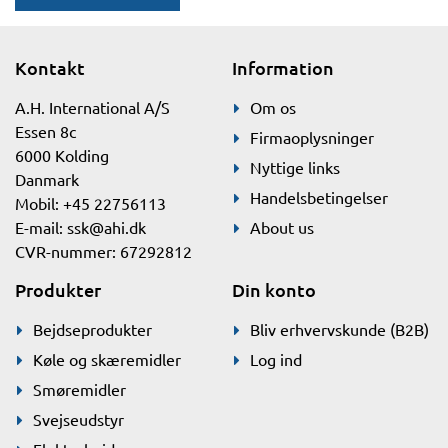
Kontakt
Information
A.H. International A/S
Om os
Essen 8c
Firmaoplysninger
6000 Kolding
Nyttige links
Danmark
Handelsbetingelser
Mobil: +45 22756113
E-mail:
ssk@ahi.dk
About us
CVR-nummer: 67292812
Produkter
Din konto
Bejdseprodukter
Bliv erhvervskunde (B2B)
Køle og skæremidler
Log ind
Smøremidler
Svejseudstyr