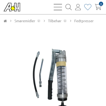
0
bars
magnifying
user
heart
sharp
glass
thin
thin
thin
thin
Smøremidler
Tilbehør
Fedtpresser