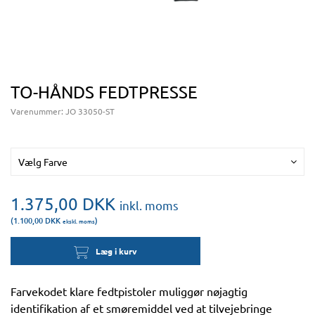
TO-HÅNDS FEDTPRESSE
Varenummer:
JO 33050-ST
Vælg Farve
1.375,00
DKK
inkl. moms
(1.100,00
DKK
)
ekskl. moms
Læg i kurv
Farvekodet klare fedtpistoler muliggør nøjagtig
identifikation af et smøremiddel ved at tilvejebringe