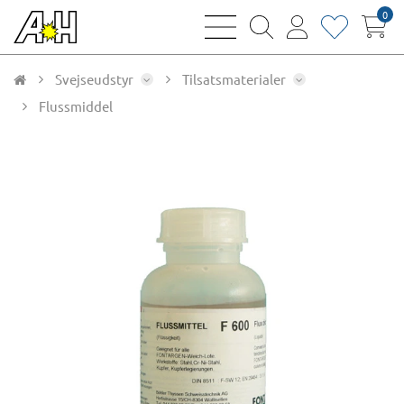
0
bars
magnifying
user
heart
sharp
glass
thin
thin
thin
thin
Svejseudstyr
Tilsatsmaterialer
Flussmiddel