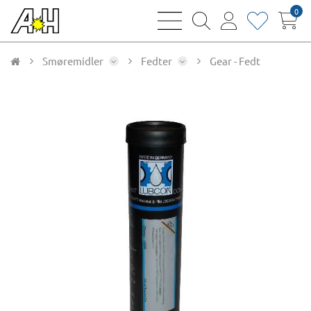
0
bars
magnifying
user
heart
sharp
glass
thin
thin
thin
thin
Smøremidler
Fedter
Gear - Fedt