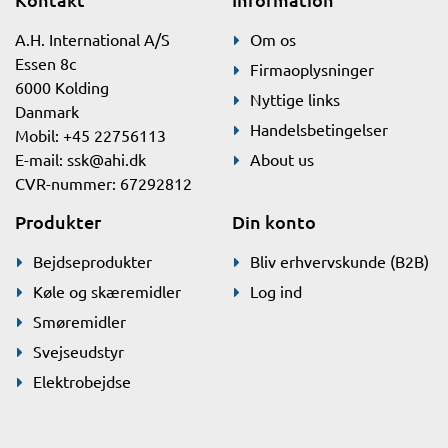
A.H. International A/S
Om os
Essen 8c
Firmaoplysninger
6000 Kolding
Nyttige links
Danmark
Handelsbetingelser
Mobil: +45 22756113
E-mail:
ssk@ahi.dk
About us
CVR-nummer: 67292812
Produkter
Din konto
Bejdseprodukter
Bliv erhvervskunde (B2B)
Køle og skæremidler
Log ind
Smøremidler
Svejseudstyr
Elektrobejdse