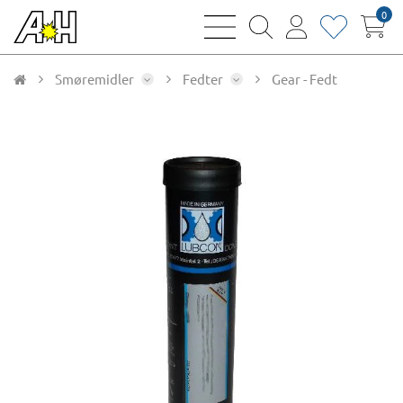
0
bars
magnifying
user
heart
sharp
glass
thin
thin
thin
thin
Smøremidler
Fedter
Gear - Fedt