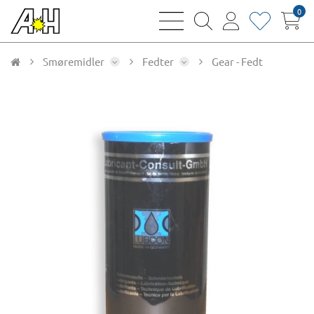
0
bars
magnifying
user
heart
sharp
glass
thin
thin
thin
thin
Smøremidler
Fedter
Gear - Fedt