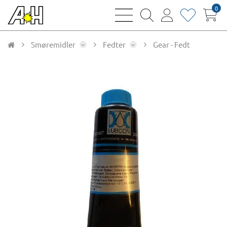
0
bars
magnifying
user
heart
sharp
glass
thin
thin
thin
thin
Smøremidler
Fedter
Gear - Fedt