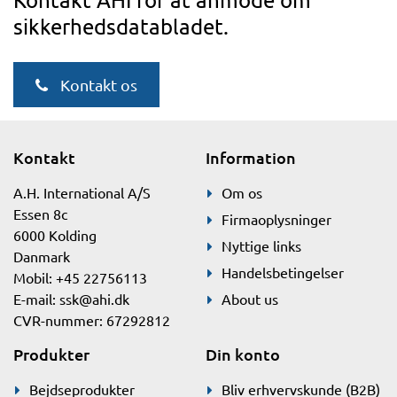
sikkerhedsdatabladet.
Kontakt os
Kontakt
Information
A.H. International A/S
Om os
Essen 8c
Firmaoplysninger
6000 Kolding
Nyttige links
Danmark
Handelsbetingelser
Mobil: +45 22756113
E-mail:
ssk@ahi.dk
About us
CVR-nummer: 67292812
Produkter
Din konto
Bejdseprodukter
Bliv erhvervskunde (B2B)