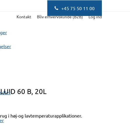
+45 75 50 11 00
Kontakt
Bliv erhvervskunde (B2B)
Log ind
nger
elser
UID 60 B, 20L
fedter
brug i høj-og lavtemperaturapplikationer.
er