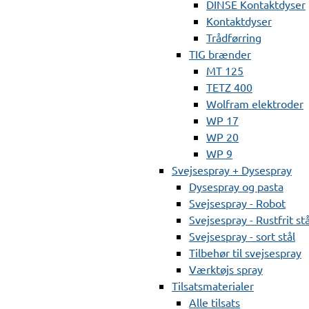
DINSE Kontaktdyser
Kontaktdyser
Trådførring
TIG brænder
MT 125
TETZ 400
Wolfram elektroder
WP 17
WP 20
WP 9
Svejsespray + Dysespray
Dysespray og pasta
Svejsespray - Robot
Svejsespray - Rustfrit stå
Svejsespray - sort stål
Tilbehør til svejsespray
Værktøjs spray
Tilsatsmaterialer
Alle tilsats