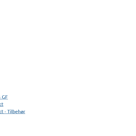
3 GF
ct
t - Tilbehør