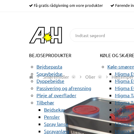
Få gratis rådgivning om vore produkter
Førende in
BEJDSEPRODUKTER
KØLE OG SKÆR
Bejdsepasta
Køle-smørem
Spraybejdse
Migma Ev
Smøremidler
Olier
Højtempera
Dyppebejdse
Migma Ev
Passivering og afrensning
Migma E
Pleje af overflader
Migma T
Tilbehør
Migma T
Bejdsekar
Migma T
Pensler
Migma T
Spray lanse
Migma T
Sprayanlæg
Migma T