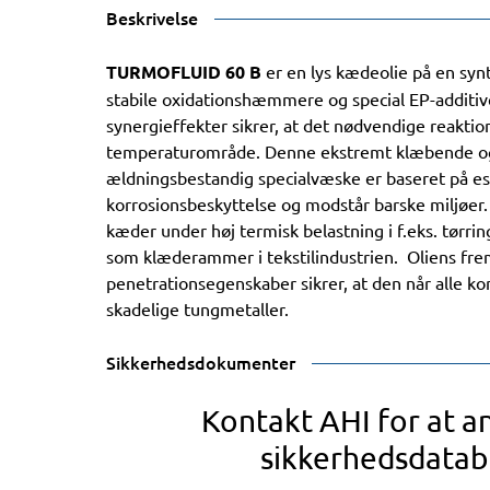
Beskrivelse
TURMOFLUID 60 B
er en lys kædeolie på en syn
stabile oxidationshæmmere og special EP-additive
synergieffekter sikrer, at det nødvendige reaktio
temperaturområde. Denne ekstremt klæbende o
ældningsbestandig specialvæske er baseret på est
korrosionsbeskyttelse og modstår barske miljøer. 
kæder under høj termisk belastning i f.eks. tørri
som klæderammer i tekstilindustrien. Oliens fr
penetrationsegenskaber sikrer, at den når alle ko
skadelige tungmetaller.
Sikkerhedsdokumenter
Kontakt AHI for at 
sikkerhedsdatab