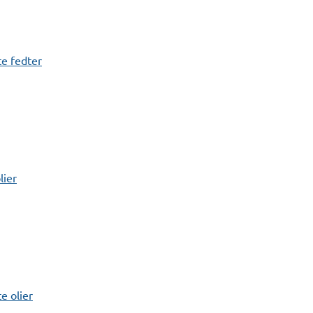
e fedter
lier
 olier