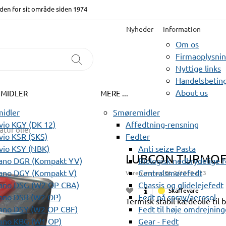
den for sit område siden 1974
Nyheder
Information
Om os
Firmaoplysni
Nyttige links
Handelsbeting
About us
EMIDLER
MERE ...
idler
Smøremidler
io KGY (DK 12)
Affedtning-rensning
tur olier
io KSR (SKS)
Fedter
vio KSY (NBK)
Anti seize Pasta
LUBCON TURMOFL
ano DGR (Kompakt YV)
Biologisk nedbrydelige 
ano DGY (Kompakt V)
Centralsmørefedt
Varenummer:
BL 2/1010-023
ano DSG (W2 OP CBA)
Chassis og glidelejefedt
Skaffevare
ano DSR (W2 OP)
Fedt på spray/aerosol
Termisk stabil kædeolie til 
ano DSY (W2 OP CBF)
Fedt til høje omdrejning
ano KBG (W1 OP)
Gear - Fedt