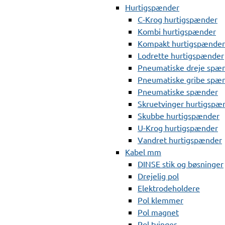
Hurtigspænder
C-Krog hurtigspænder
Kombi hurtigspænder
Kompakt hurtigspænder
Lodrette hurtigspænder
Pneumatiske dreje spæ
Pneumatiske gribe spæ
Pneumatiske spænder
Skruetvinger hurtigspæ
Skubbe hurtigspænder
U-Krog hurtigspænder
Vandret hurtigspænder
Kabel mm
DINSE stik og bøsninger
Drejelig pol
Elektrodeholdere
Pol klemmer
Pol magnet
Pol tvinger