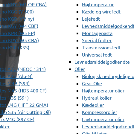
ano KBY (W1 OP CBA)
Højtemperatur
ano KGG (Y 500)
Kæde og wirefedt
ano KGR (YV ny)
Lejefedt
ano KGY (W4 CBF)
Levnedsmiddelgodkendt
ano KPR (W5 EP)
Montagepasta
ano KPY (W5 CBA)
Special fedter
ano KSR (KSS)
Transmissionsfedt
r
Universal fedt
Levnedsmiddelgodkendte
tos A2G (NEOC 1311)
Olier
os A2S (Alu-N)
Biologisk nedbrydelige o
tos M4B (S94)
Gear Olie
tos M4S (HDS 400 CF)
Højtemperatur olier
os N3S (S91)
Hydraulikolier
tos U4G (HFF 22 GMA)
Kædeolier
ko S3S (Air Cutting Oil)
Kompressorolier
ix V4G (897 CF)
Lavtemperatur olier
ukter
Levnedsmiddelgodkendte
Olie til lejer