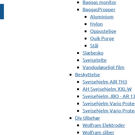
Baggas monitor
BaggasPropper
Aluminium
Nylon
Oppustelige
Quik Purge
Stål
Slæbesko
Svejsetelte
Vandopløseligt film
Beskyttelse
Svejsehjelm AIR TH3
AH Svejsehjelm XXL-W
Svejsehjelm JBO - AR 1
Svejsehjelm Vario Prote
Svejsehjelm Vario Protec
Div tilbehør
Wolfram Elektroder
Wolfram sliber