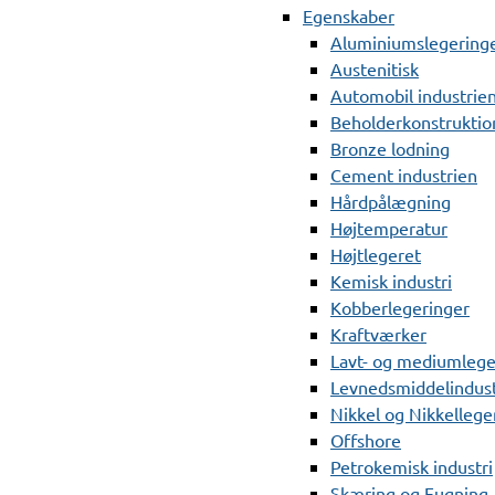
Egenskaber
Aluminiumslegering
Austenitisk
Automobil industrie
Beholderkonstruktio
Bronze lodning
Cement industrien
Hårdpålægning
Højtemperatur
Højtlegeret
Kemisk industri
Kobberlegeringer
Kraftværker
Lavt- og mediumlege
Levnedsmiddelindust
Nikkel og Nikkellege
Offshore
Petrokemisk industri
Skæring og Fugning