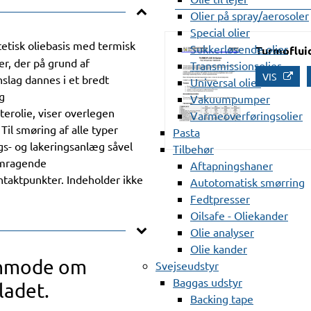
Olier på spray/aerosoler
Special olier
tetisk oliebasis med termisk
Sukkerløsende olier
Turmofluid
r, der på grund af
Transmissionsolier
VIS
nslag dannes i et bredt
Universal olier
g
Vakuumpumper
erolie, viser overlegen
Varmeoverføringsolier
Til smøring af alle typer
Pasta
ngs- og lakeringsanlæg såvel
Tilbehør
emragende
Aftapningshaner
ntaktpunkter. Indeholder ikke
Autotomatisk smørring
Fedtpresser
Oilsafe - Oliekander
Olie analyser
Olie kander
anmode om
Svejseudstyr
Baggas udstyr
ladet.
Backing tape