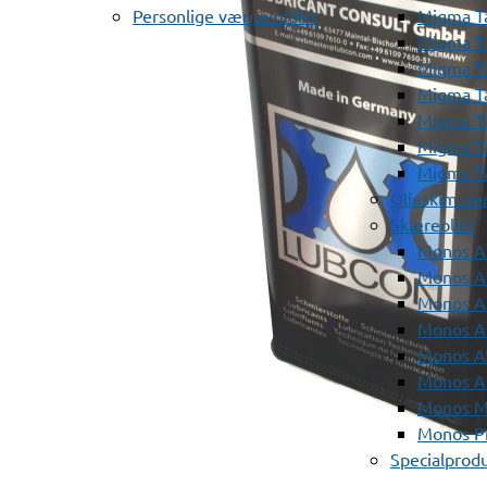
Personlige værnemidler
Migma T
Migma T
Migma T
Migma T
Migma T
Migma T
Migma T
Olieskimme
Skæreolier
Monos A
Monos At
Monos A
Monos A
Monos At
Monos A
Monos Mi
Monos Pr
Specialprod