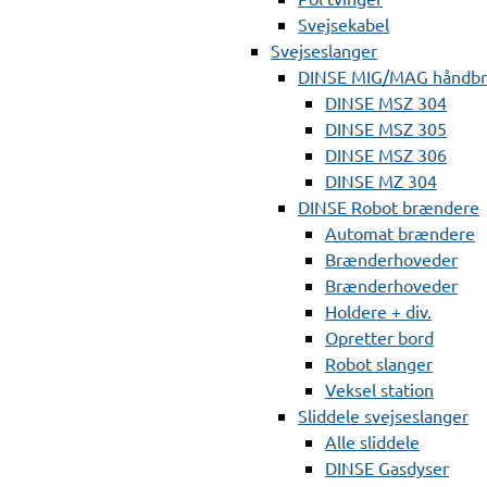
Svejsekabel
Svejseslanger
DINSE MIG/MAG håndb
DINSE MSZ 304
DINSE MSZ 305
DINSE MSZ 306
DINSE MZ 304
DINSE Robot brændere
Automat brændere
Brænderhoveder
Brænderhoveder
Holdere + div.
Opretter bord
Robot slanger
Veksel station
Sliddele svejseslanger
Alle sliddele
DINSE Gasdyser