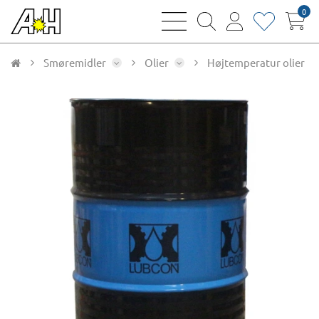
0
bars
magnifying
user
heart
sharp
glass
thin
thin
thin
thin
Smøremidler
Olier
Højtemperatur olier