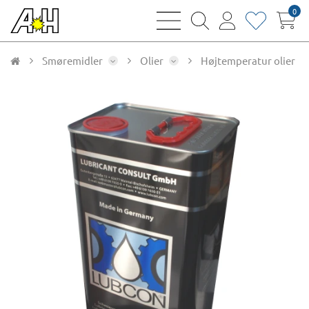
0
bars
magnifying
user
heart
sharp
glass
thin
thin
thin
thin
Smøremidler
Olier
Højtemperatur olier