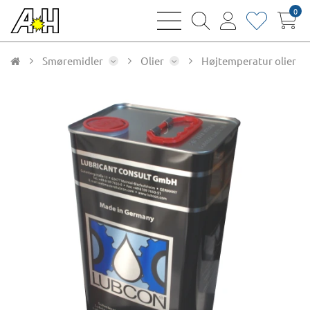
0
bars
magnifying
user
heart
sharp
glass
thin
thin
thin
thin
Smøremidler
Olier
Højtemperatur olier