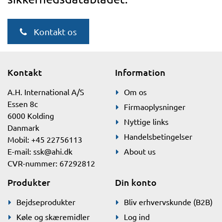
Kontakt os
Kontakt
Information
A.H. International A/S
Om os
Essen 8c
Firmaoplysninger
6000 Kolding
Nyttige links
Danmark
Handelsbetingelser
Mobil: +45 22756113
E-mail:
ssk@ahi.dk
About us
CVR-nummer: 67292812
Produkter
Din konto
Bejdseprodukter
Bliv erhvervskunde (B2B)
Køle og skæremidler
Log ind