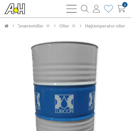
0
bars
magnifying
user
heart
sharp
glass
thin
thin
thin
thin
Smøremidler
Olier
Højtemperatur olier