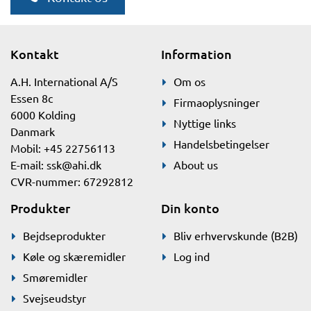
Kontakt
Information
A.H. International A/S
Om os
Essen 8c
Firmaoplysninger
6000 Kolding
Nyttige links
Danmark
Handelsbetingelser
Mobil: +45 22756113
E-mail:
ssk@ahi.dk
About us
CVR-nummer: 67292812
Produkter
Din konto
Bejdseprodukter
Bliv erhvervskunde (B2B)
Køle og skæremidler
Log ind
Smøremidler
Svejseudstyr