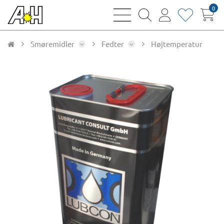
0
bars
magnifying
user
heart
sharp
glass
thin
thin
thin
thin
Smøremidler
Fedter
Højtemperatur