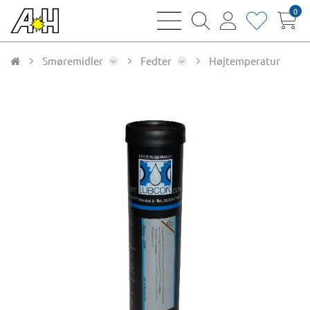
0
bars
magnifying
user
heart
sharp
glass
thin
thin
thin
thin
Smøremidler
Fedter
Højtemperatur