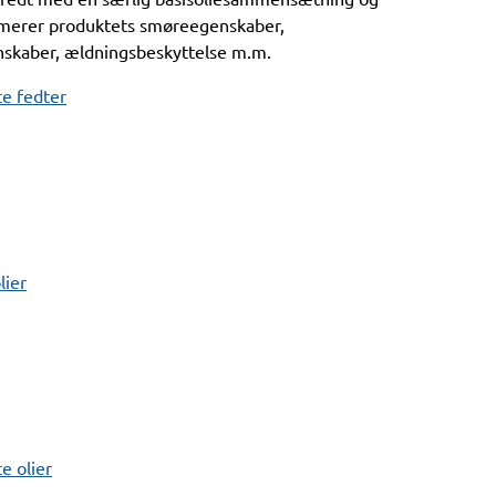
timerer produktets smøreegenskaber,
nskaber, ældningsbeskyttelse m.m.
e fedter
lier
 olier