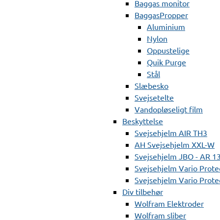
Baggas monitor
BaggasPropper
Aluminium
Nylon
Oppustelige
Quik Purge
Stål
Slæbesko
Svejsetelte
Vandopløseligt film
Beskyttelse
Svejsehjelm AIR TH3
AH Svejsehjelm XXL-W
Svejsehjelm JBO - AR 1
Svejsehjelm Vario Prote
Svejsehjelm Vario Protec
Div tilbehør
Wolfram Elektroder
Wolfram sliber