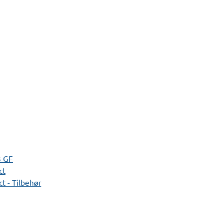
3 GF
ct
t - Tilbehør