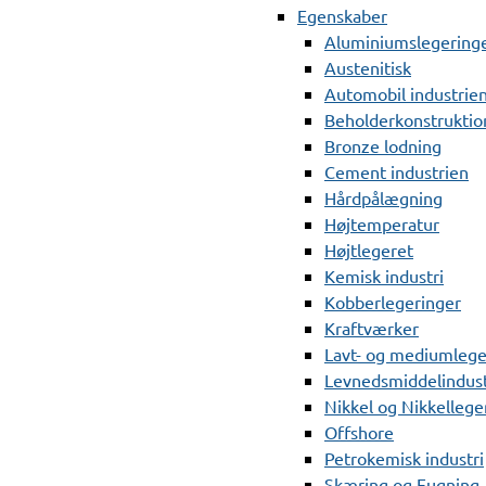
Egenskaber
Aluminiumslegering
Austenitisk
Automobil industrie
Beholderkonstruktio
Bronze lodning
Cement industrien
Hårdpålægning
Højtemperatur
Højtlegeret
Kemisk industri
Kobberlegeringer
Kraftværker
Lavt- og mediumlege
Levnedsmiddelindust
Nikkel og Nikkellege
Offshore
Petrokemisk industri
Skæring og Fugning