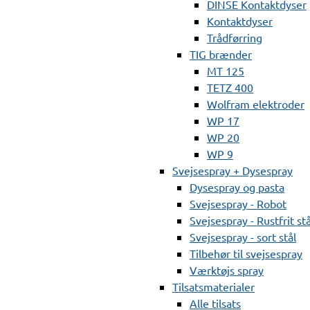
DINSE Kontaktdyser
Kontaktdyser
Trådførring
TIG brænder
MT 125
TETZ 400
Wolfram elektroder
WP 17
WP 20
WP 9
Svejsespray + Dysespray
Dysespray og pasta
Svejsespray - Robot
Svejsespray - Rustfrit stå
Svejsespray - sort stål
Tilbehør til svejsespray
Værktøjs spray
Tilsatsmaterialer
Alle tilsats