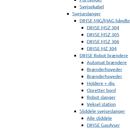
Svejsekabel
Svejseslanger
DINSE MIG/MAG håndb
DINSE MSZ 304
DINSE MSZ 305
DINSE MSZ 306
DINSE MZ 304
DINSE Robot brændere
Automat brændere
Brænderhoveder
Brænderhoveder
Holdere + div.
Opretter bord
Robot slanger
Veksel station
Sliddele svejseslanger
Alle sliddele
DINSE Gasdyser