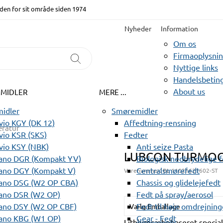
den for sit område siden 1974
Nyheder
Information
Om os
Firmaoplysni
Nyttige links
Handelsbeting
About us
EMIDLER
MERE ...
idler
Smøremidler
io KGY (DK 12)
Affedtning-rensning
ratur
io KSR (SKS)
Fedter
vio KSY (NBK)
Anti seize Pasta
LUBCON TURMOGR
ano DGR (Kompakt YV)
Biologisk nedbrydelige 
ano DGY (Kompakt V)
Centralsmørefedt
Varenummer:
BL 11021621602-ST
ano DSG (W2 OP CBA)
Chassis og glidelejefedt
ano DSR (W2 OP)
Fedt på spray/aerosol
ano DSY (W2 OP CBF)
Fedt til høje omdrejning
Vælg Emballage
ano KBG (W1 OP)
Gear - Fedt
Lithiumsæbebaseret specia