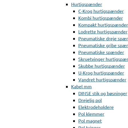
Hurtigspænder
C-Krog hurtigspænder
Kombi hurtigspænder
Kompakt hurtigspænder
Lodrette hurtigspænder
Pneumatiske dreje spæ
Pneumatiske gribe spæ
Pneumatiske spænder
Skruetvinger hurtigspæ
Skubbe hurtigspænder
U-Krog hurtigspænder
Vandret hurtigspænder
Kabel mm
DINSE stik og bøsninger
Drejelig pol
Elektrodeholdere
Pol klemmer
Pol magnet
Pol tvinger