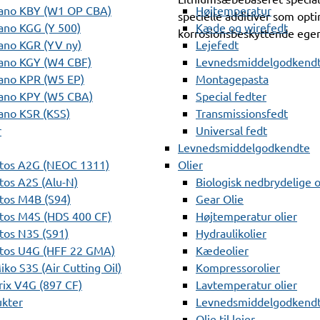
ano KBY (W1 OP CBA)
Højtemperatur
specielle additiver som op
ano KGG (Y 500)
Kæde og wirefedt
korrosionsbeskyttende ege
ano KGR (YV ny)
Lejefedt
ano KGY (W4 CBF)
Levnedsmiddelgodkendt
ano KPR (W5 EP)
Montagepasta
ano KPY (W5 CBA)
Special fedter
ano KSR (KSS)
Transmissionsfedt
r
Universal fedt
Levnedsmiddelgodkendte
tos A2G (NEOC 1311)
Olier
os A2S (Alu-N)
Biologisk nedbrydelige o
tos M4B (S94)
Gear Olie
tos M4S (HDS 400 CF)
Højtemperatur olier
os N3S (S91)
Hydraulikolier
tos U4G (HFF 22 GMA)
Kædeolier
ko S3S (Air Cutting Oil)
Kompressorolier
ix V4G (897 CF)
Lavtemperatur olier
ukter
Levnedsmiddelgodkendte
Olie til lejer