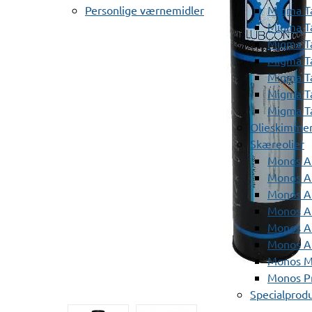
Personlige værnemidler
Migma T
Migma T
Migma T
Migma T
Migma T
Migma T
Migma T
Olieskimme
Skæreolier
Monos A
Monos At
Monos A
Monos A
Monos At
Monos A
Monos Mi
Monos Pr
Specialprod