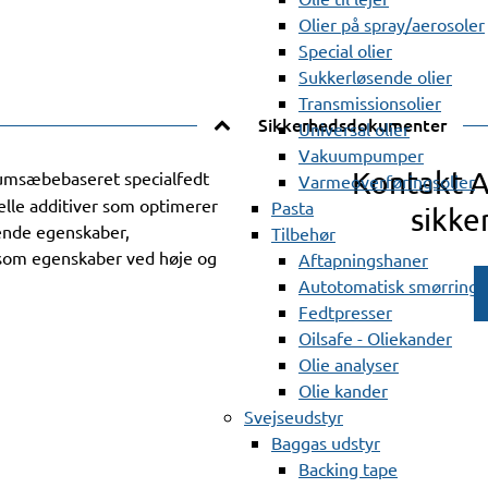
Olier på spray/aerosoler
Special olier
Sukkerløsende olier
Transmissionsolier
Sikkerhedsdokumenter
Universal olier
Vakuumpumper
Kontakt 
iumsæbebaseret specialfedt
Varmeoverføringsolier
lle additiver som optimerer
Pasta
sikke
ende egenskaber,
Tilbehør
l som egenskaber ved høje og
Aftapningshaner
Autotomatisk smørring
Fedtpresser
Oilsafe - Oliekander
Olie analyser
Olie kander
Svejseudstyr
Baggas udstyr
Backing tape