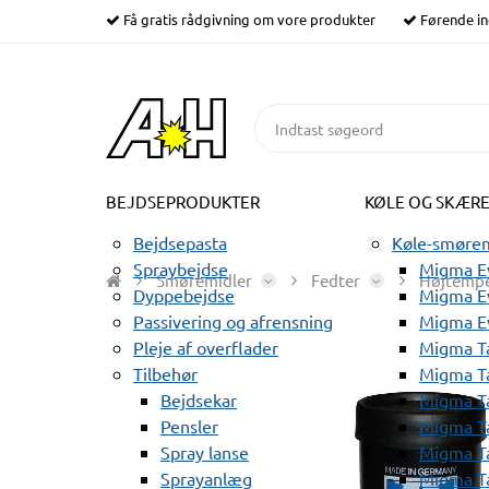
Få gratis rådgivning om vore produkter
Førende in
BEJDSEPRODUKTER
KØLE OG SKÆR
Bejdsepasta
Køle-smørem
Spraybejdse
Migma Ev
Smøremidler
Fedter
Højtempe
Dyppebejdse
Migma Ev
Passivering og afrensning
Migma E
Pleje af overflader
Migma T
Tilbehør
Migma T
Bejdsekar
Migma T
Pensler
Migma T
Spray lanse
Migma T
Sprayanlæg
Migma T