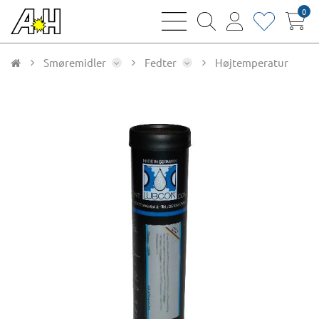
0
bars
magnifying
user
heart
sharp
glass
thin
thin
thin
thin
Smøremidler
Fedter
Højtemperatur