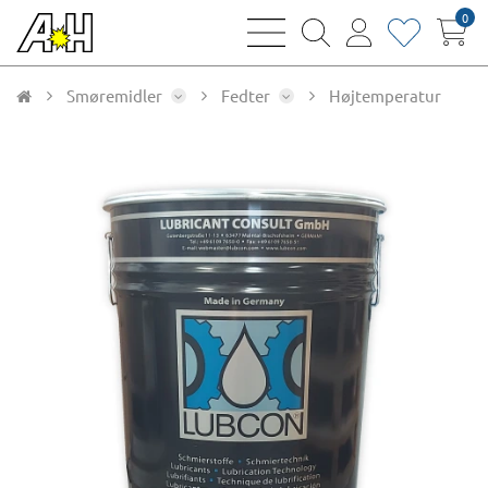
0
bars
magnifying
user
heart
sharp
glass
thin
thin
thin
thin
Smøremidler
Fedter
Højtemperatur