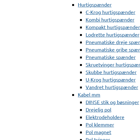
Hurtigspænder
C-Krog hurtigspænder
Kombi hurtigspænder
Kompakt hurtigspænder
Lodrette hurtigspænder
Pneumatiske dreje spæ
Pneumatiske gribe spæ
Pneumatiske spænder
Skruetvinger hurtigspæ
Skubbe hurtigspænder
U-Krog hurtigspænder
Vandret hurtigspænder
Kabel mm
DINSE stik og bøsninger
Drejelig pol
Elektrodeholdere
Pol klemmer
Pol magnet
Pol tvinger