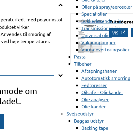
Olier på spray/aerosoler
Special olier
mperaturfedt med polyurinstof
Sukkerløsende olier
Turmogrea
oduktet virker
Transmissionsolier
VIS
 Anvendes til smøring af
Universal olier
ng ved høje temperaturer.
Vakuumpumper
Varmeoverføringsolier
Pasta
Tilbehør
Aftapningshaner
Autotomatisk smørring
Fedtpresser
anmode om
Oilsafe - Oliekander
ladet.
Olie analyser
Olie kander
Svejseudstyr
Baggas udstyr
Backing tape