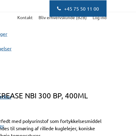
+45 75 50 11 00
Kontakt
Bliv erhvervskunde (B2B)
Log ind
nger
elser
EASE NBI 300 BP, 400ML
fedter
rfedt med polyurinstof som fortykkelsesmiddel
er
des til smøring af rillede kuglelejer, koniske
d høje temperaturer.