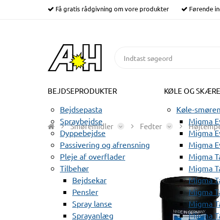
Få gratis rådgivning om vore produkter
Førende in
BEJDSEPRODUKTER
KØLE OG SKÆR
Bejdsepasta
Køle-smørem
Spraybejdse
Migma Ev
Smøremidler
Fedter
Højtempe
Dyppebejdse
Migma Ev
Passivering og afrensning
Migma E
Pleje af overflader
Migma T
Tilbehør
Migma T
Bejdsekar
Migma T
Pensler
Migma T
Spray lanse
Migma T
Sprayanlæg
Migma T