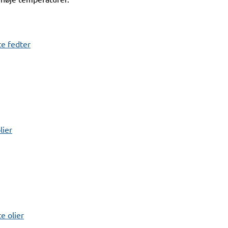
e fedter
lier
 olier