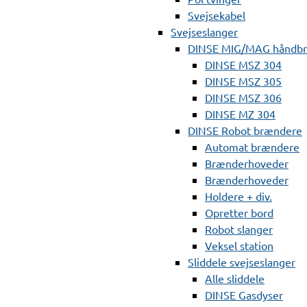
Svejsekabel
Svejseslanger
DINSE MIG/MAG håndb
DINSE MSZ 304
DINSE MSZ 305
DINSE MSZ 306
DINSE MZ 304
DINSE Robot brændere
Automat brændere
Brænderhoveder
Brænderhoveder
Holdere + div.
Opretter bord
Robot slanger
Veksel station
Sliddele svejseslanger
Alle sliddele
DINSE Gasdyser