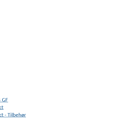
3 GF
ct
t - Tilbehør