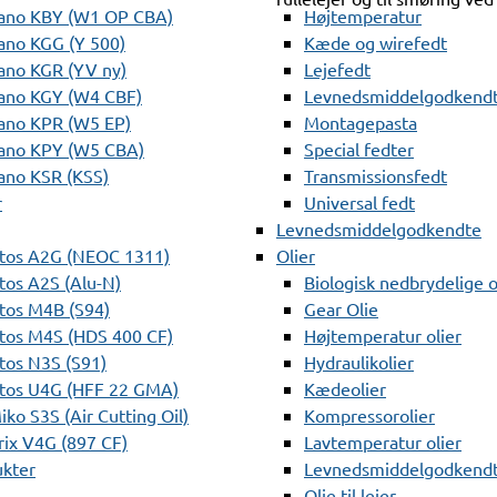
ano KBY (W1 OP CBA)
Højtemperatur
ano KGG (Y 500)
Kæde og wirefedt
ano KGR (YV ny)
Lejefedt
ano KGY (W4 CBF)
Levnedsmiddelgodkendt
ano KPR (W5 EP)
Montagepasta
ano KPY (W5 CBA)
Special fedter
ano KSR (KSS)
Transmissionsfedt
r
Universal fedt
Levnedsmiddelgodkendte
tos A2G (NEOC 1311)
Olier
os A2S (Alu-N)
Biologisk nedbrydelige o
tos M4B (S94)
Gear Olie
tos M4S (HDS 400 CF)
Højtemperatur olier
os N3S (S91)
Hydraulikolier
tos U4G (HFF 22 GMA)
Kædeolier
ko S3S (Air Cutting Oil)
Kompressorolier
ix V4G (897 CF)
Lavtemperatur olier
ukter
Levnedsmiddelgodkendte
Olie til lejer