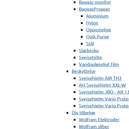
Baggas monitor
BaggasPropper
Aluminium
Nylon
Oppustelige
Quik Purge
Stål
Slæbesko
Svejsetelte
Vandopløseligt film
Beskyttelse
Svejsehjelm AIR TH3
AH Svejsehjelm XXL-W
Svejsehjelm JBO - AR 1
Svejsehjelm Vario Prote
Svejsehjelm Vario Protec
Div tilbehør
Wolfram Elektroder
Wolfram sliber