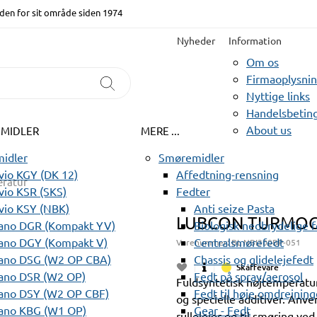
den for sit område siden 1974
Nyheder
Information
Om os
Firmaoplysni
Nyttige links
Handelsbeting
About us
EMIDLER
MERE ...
idler
Smøremidler
io KGY (DK 12)
Affedtning-rensning
ratur
io KSR (SKS)
Fedter
vio KSY (NBK)
Anti seize Pasta
LUBCON TURMOGR
ano DGR (Kompakt YV)
Biologisk nedbrydelige 
ano DGY (Kompakt V)
Centralsmørefedt
Varenummer:
BL NBI300BP-051
ano DSG (W2 OP CBA)
Chassis og glidelejefedt
Skaffevare
ano DSR (W2 OP)
Fedt på spray/aerosol
Fuldsyntetisk højtemperatu
ano DSY (W2 OP CBF)
Fedt til høje omdrejning
og specielle additiver. Anven
ano KBG (W1 OP)
Gear - Fedt
rullelejer og til smøring ve