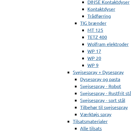
DINSE Kontaktdyser
Kontaktdyser
Trådførring
TIG brænder
MT 125
TETZ 400
Wolfram elektroder
WP 17
WP 20
WP 9
Svejsespray + Dysespray
Dysespray og pasta
Svejsespray - Robot
Svejsespray - Rustfrit stå
Svejsespray - sort stål
Tilbehør til svejsespray
Værktøjs spray
Tilsatsmaterialer
Alle tilsats