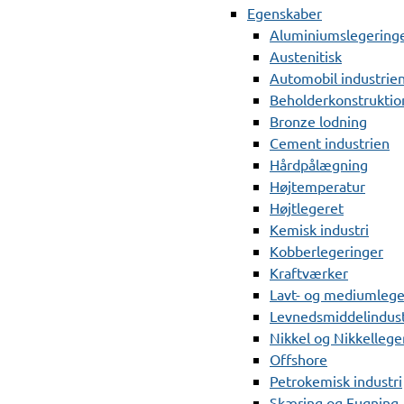
Egenskaber
Aluminiumslegering
Austenitisk
Automobil industrie
Beholderkonstruktio
Bronze lodning
Cement industrien
Hårdpålægning
Højtemperatur
Højtlegeret
Kemisk industri
Kobberlegeringer
Kraftværker
Lavt- og mediumlege
Levnedsmiddelindust
Nikkel og Nikkellege
Offshore
Petrokemisk industri
Skæring og Fugning