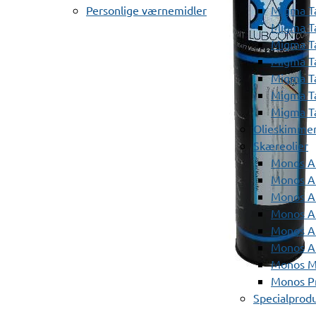
Personlige værnemidler
Migma T
Migma T
Migma T
Migma T
Migma T
Migma T
Migma T
Olieskimme
Skæreolier
Monos A
Monos At
Monos A
Monos A
Monos At
Monos A
Monos Mi
Monos Pr
Specialprod