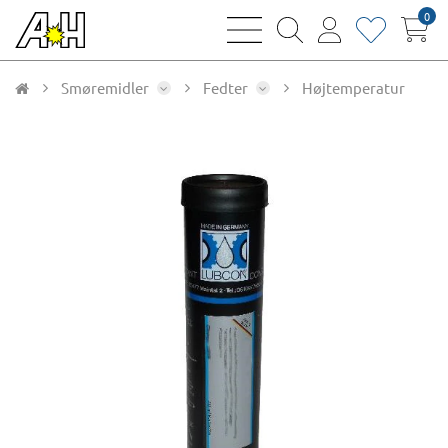
0
bars
magnifying
user
heart
sharp
glass
thin
thin
thin
thin
Smøremidler
Fedter
Højtemperatur