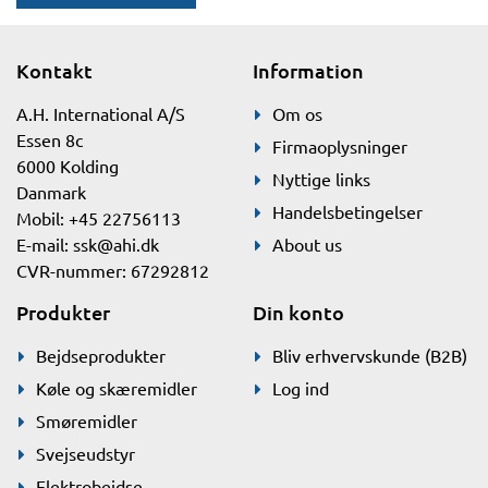
Kontakt
Information
A.H. International A/S
Om os
Essen 8c
Firmaoplysninger
6000 Kolding
Nyttige links
Danmark
Handelsbetingelser
Mobil: +45 22756113
E-mail:
ssk@ahi.dk
About us
CVR-nummer: 67292812
Produkter
Din konto
Bejdseprodukter
Bliv erhvervskunde (B2B)
Køle og skæremidler
Log ind
Smøremidler
Svejseudstyr
Elektrobejdse