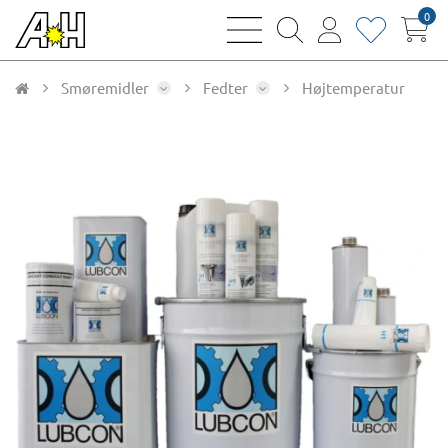
0
bars
magnifying
user
heart
sharp
glass
thin
thin
thin
thin
Smøremidler
Fedter
Højtemperatur