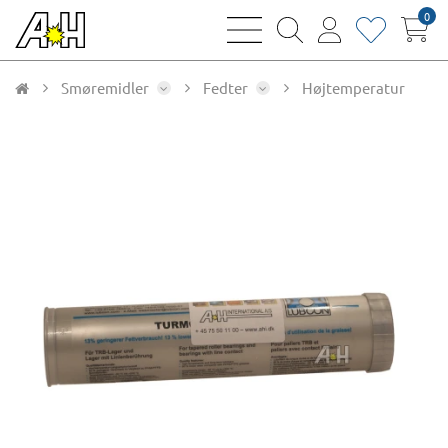
0
bars
magnifying
user
heart
sharp
glass
thin
thin
thin
thin
Smøremidler
Fedter
Højtemperatur