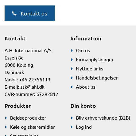
Kontakt os
Kontakt
Information
A.H. International A/S
Om os
Essen 8c
Firmaoplysninger
6000 Kolding
Nyttige links
Danmark
Handelsbetingelser
Mobil: +45 22756113
E-mail:
ssk@ahi.dk
About us
CVR-nummer: 67292812
Produkter
Din konto
Bejdseprodukter
Bliv erhvervskunde (B2B)
Køle og skæremidler
Log ind
Smøremidler