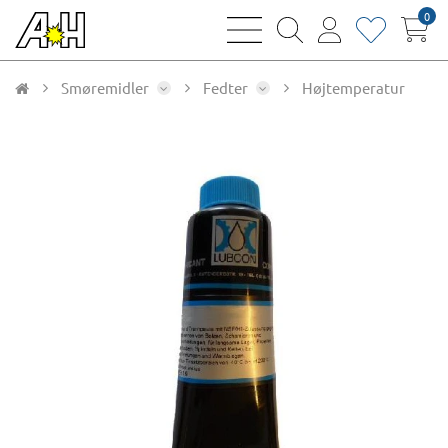
0
bars
magnifying
user
heart
sharp
glass
thin
thin
thin
thin
Smøremidler
Fedter
Højtemperatur