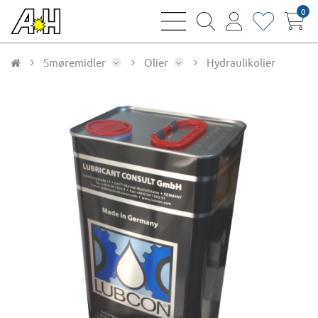
0
bars
magnifying
user
heart
sharp
glass
thin
thin
thin
thin
Smøremidler
Olier
Hydraulikolier