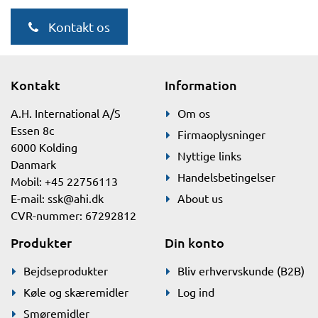
Kontakt os
Kontakt
Information
A.H. International A/S
Om os
Essen 8c
Firmaoplysninger
6000 Kolding
Nyttige links
Danmark
Handelsbetingelser
Mobil: +45 22756113
E-mail:
ssk@ahi.dk
About us
CVR-nummer: 67292812
Produkter
Din konto
Bejdseprodukter
Bliv erhvervskunde (B2B)
Køle og skæremidler
Log ind
Smøremidler